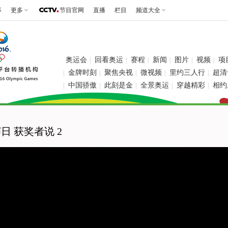
事
更多
节目官网
直播
栏目
频道大全
奥运会
回看奥运
赛程
新闻
图片
视频
项
|
|
|
|
|
|
金牌时刻
聚焦央视
微视频
里约三人行
超清
|
|
|
|
|
中国骄傲
此刻是金
全景奥运
穿越精彩
相约
|
|
|
|
|
日 获奖者说 2