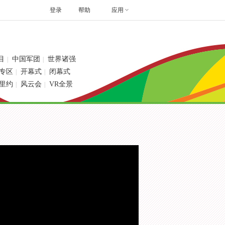
登录
帮助
应用
目
中国军团
世界诸强
|
|
专区
开幕式
闭幕式
|
|
里约
风云会
VR全景
|
|