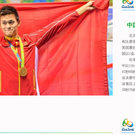
中
北
有比赛
美国囊括
国以1
在本届
中以1分
41秒6
泳决赛
泳项目
58秒7