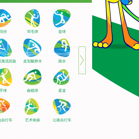
田径
羽毛球
篮球
赛艇
乒乓球
艇激流回旋
皮划艇静水
跳水
铁人三项
排球
手球
曲棍球
柔道
击剑
足球
地自行车
艺术体操
公路自行车
射击
游泳