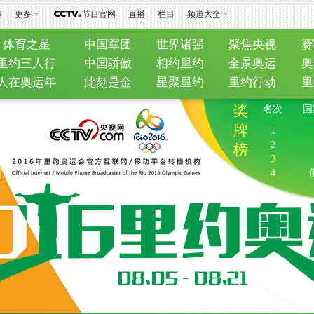
事
更多
节目官网
直播
栏目
频道大全
体育之星
中国军团
世界诸强
聚焦央视
赛
里约三人行
中国骄傲
相约里约
全景奥运
奥
人在奥运年
此刻是金
星聚里约
里约行动
里
奖
名次
国
牌
1
2
榜
3
4