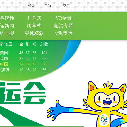
登录
帮助
应用
事视频
开幕式
VR全景
运新闻
闭幕式
超清专区
约画报
穿越精彩
V观奥运
家/地区
金
银
铜
总数
美国
46
37
38
121
英国
27
23
17
67
中国
26
18
26
70
俄罗斯
19
18
19
56