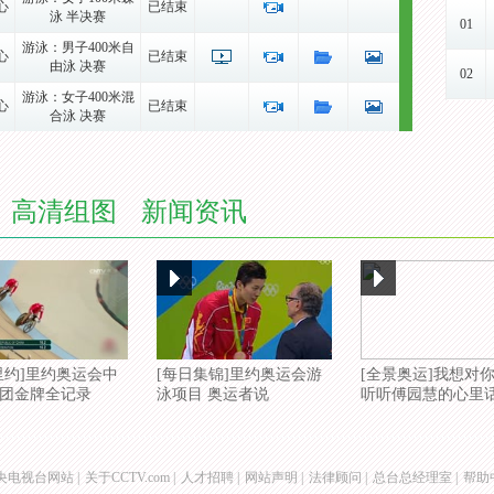
08-08
心
已结束
泳 半决赛
01
08-09
游泳：男子400米自
08-08
心
已结束
由泳 决赛
02
08-09
游泳：女子400米混
08-08
心
已结束
合泳 决赛
03
08-09
游泳：男子400米自
08-08
心
已结束
由泳 颁奖仪
04
08-10
游泳：男子100米蛙
08-09
心
高清组图
新闻资讯
已结束
泳 半决赛
05
08-10
游泳：女子4x100米
08-09
心
已结束
自由泳接力
06
08-10
游泳：女子400米混
08-09
心
已结束
合泳 颁奖仪
07
08-10
游泳：男子400米混
08-09
心
已结束
合泳 颁奖仪
08
里约]里约奥运会中
[每日集锦]里约奥运会游
[全景奥运]我想对
08-11
团金牌全记录
泳项目 奥运者说
听听傅园慧的心里
游泳：女子4x100米
08-10
心
已结束
自由泳接力
09
08-11
游泳：女子100米仰
08-10
心
已结束
泳 预赛
10
08-11
央电视台网站
|
关于CCTV.com
|
人才招聘
|
网站声明
|
法律顾问
|
总台总经理室
|
帮助