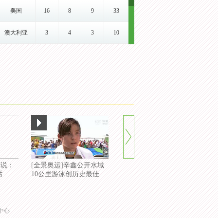
09:00
女子100米蝶泳
埃菲莫
美国
16
8
9
33
09:00
女子100米蛙泳
金
梅里
娃
09:50
男子100米蛙泳
澳大利亚
3
4
3
10
09:00
女子100米仰泳
巴克尔
马塞
傅园慧
10:00
女子400米自由泳
男子200米自由
勒克洛
匈牙利
3
2
2
7
09:00
孙杨
戴尔
泳
斯
10:50
男子4x100米自由泳接力
女子200米自由
索斯特
日本
2
2
3
7
09:00
莱德基
麦基恩
泳
伦
09:20
男子200米自由泳
菲尔普
坂井圣
肯德雷
英国
1
5
0
6
09:00
男子200米蝶泳
斯
人
西
09:30
女子100米仰泳
女子200米混合
中国
1
2
3
6
09:00
霍斯祖
奥康纳
迪瑞多
泳
09:35
男子100米仰泳
男子4x200米自
美国男
英国男
日本男
加拿大
1
1
4
6
09:00
由泳接力
子游
子游
子游
09:50
女子100米蛙泳
女子4x200米自
美国女
澳大利
加拿大
瑞典
1
1
1
3
你说：
09:00
[全景奥运]辛鑫公开水域
[今日观察]第10比赛日：
[
由泳接力
子游
亚女
女子
话
10公里游泳创历史最佳
辛鑫获公开水域女子10公
奇
09:18
女子200米自由泳
里第4名
巴兰迪
普雷诺
意大利
1
0
2
3
09:00
男子200米蛙泳
朱可夫
恩
特
09:25
男子200米蝶泳
贝尔蒙
格洛夫
星奈津
西班牙
1
0
1
2
09:00
女子200米蝶泳
中心
特-
斯
美