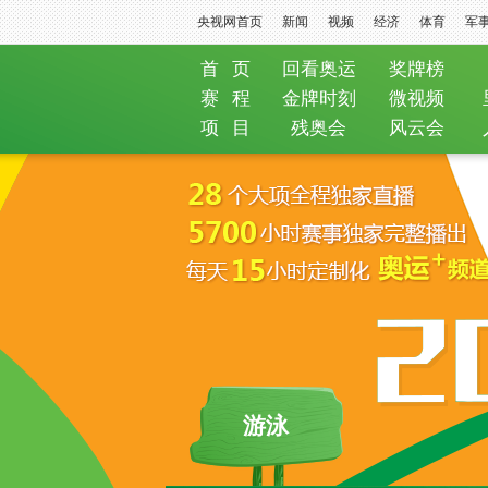
央视网首页
新闻
视频
经济
体育
军
首 页
回看奥运
奖牌榜
赛 程
金牌时刻
微视频
项 目
残奥会
风云会
游泳