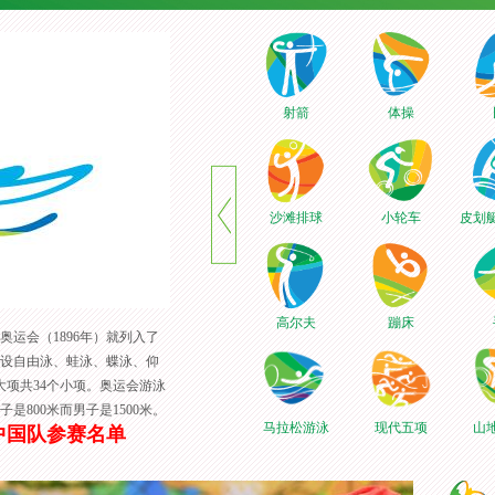
射箭
体操
沙滩排球
小轮车
皮划
高尔夫
蹦床
奥运会（1896年）就列入了
设自由泳、蛙泳、蝶泳、仰
大项共34个小项。奥运会游泳
是800米而男子是1500米。
马拉松游泳
现代五项
山
中国队参赛名单