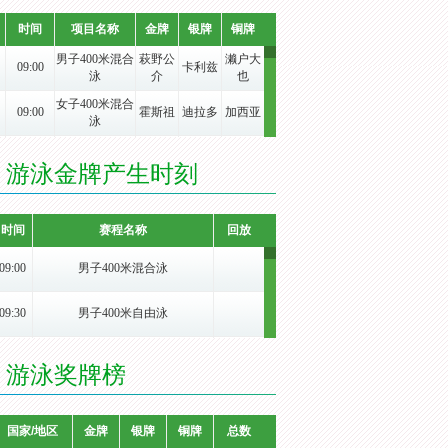
时间
项目名称
金牌
银牌
铜牌
男子400米混合
萩野公
濑户大
09:00
卡利兹
泳
介
也
女子400米混合
09:00
霍斯祖
迪拉多
加西亚
泳
女子4x100米自
澳大利
美国女
加拿大
09:00
由泳接力
亚女
队
女队
游泳金牌产生时刻
男子400米自由
09:00
霍顿
孙杨
德蒂
泳
时间
赛程名称
回放
女子400米自由
09:00
莱德基
卡琳
史密斯
泳
09:00
男子400米混合泳
斯约斯
奥利克
09:00
女子100米蝶泳
沃尔默
特洛
希亚
09:30
男子400米自由泳
范德伯
09:00
男子100米蛙泳
皮蒂
米勒
格
09:40
女子400米混合泳
游泳奖牌榜
男子4x100米自
美国男
法国男
澳大利
09:00
由泳接力
子游
子游
亚男
10:24
女子4x100米自由泳接力
普卢梅
09:00
男子100米仰泳
穆非
徐嘉余
国家/地区
金牌
银牌
铜牌
总数
尔