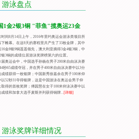
游泳盘点
国1金2银3铜 "菲鱼"揽奥运23金
京时间8月14日上午，2016年里约奥运会游泳类项目所
落下帷幕。在这8天的赛程里共产生了33枚金牌，其中
16金8银9铜遥遥领先，澳大利亚摘得3金4银3铜，中
金2银3铜的成绩位居游泳奖牌榜第六的位置。
奥运会中，中国选手孙杨在男子200米自由泳决赛
44秒65成绩夺冠，并在男子400米自由泳决赛中以3分
8的成绩获得一枚银牌；中国新秀徐嘉余在男子100米仰
中以52秒31夺得银牌，这是中国游泳在奥运会男子仰
上取得的首枚奖牌；傅园慧在女子100米仰泳决赛中以
6的成绩和加拿大选手麦斯并列获得铜牌...
[详细]
游泳奖牌详细情况