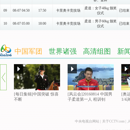
赛、金牌
柔道：女子48kg 颁奖
09
08-07 04:50
17:50
卡里奥卡竞技场
已结束
仪式
柔道：男子60kg 颁奖
10
08-07 05:00
18:00
卡里奥卡竞技场
已结束
仪式
柔道：女子52kg 预
11
08-07 21:00
10:00
卡里奥卡竞技场
已结束
赛、 1/
柔道：女子52kg 预
12
08-07 21:00
中国军团
10:00
世界诸强
卡里奥卡竞技场
高清组图
新
已结束
赛、 1/
柔道：男子66kg 预
13
08-07 21:00
10:00
卡里奥卡竞技场
已结束
赛、1/4
柔道：男子66kg 预
14
08-07 21:00
10:00
卡里奥卡竞技场
已结束
赛、1/4
柔道：女子52kg 复活
15
08-08 02:30
15:30
卡里奥卡竞技场
已结束
赛、 半
[每日集锦]中国突破 惊喜
[风云会]20160814 中国男
[奥
不断
子柔道第一人 程训钊
1/4
柔道：男子66kg 复活
16
08-08 02:30
15:30
卡里奥卡竞技场
已结束
赛、半决
柔道：女子52kg、铜
17
08-08 03:40
16:40
卡里奥卡竞技场
已结束
牌赛、 金
中央电视台网站
|
关于CCTV.com
|
柔道：男子66kg 铜牌
18
08-08 03:40
16:40
卡里奥卡竞技场
已结束