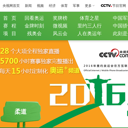
央视网首页
新闻
视频
经济
体育
军事
更多
节目官网
首 页
回看奥运
奖牌榜
体育之星
中国军
赛 程
金牌时刻
微视频
里约三人行
中国骄
项 目
残奥会
风云会
人在奥运年
此刻是
柔道