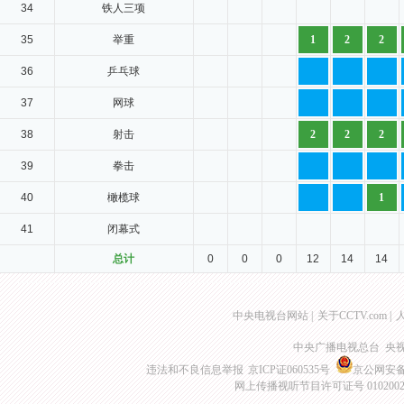
34
铁人三项
35
举重
1
2
2
36
乒乓球
37
网球
38
射击
2
2
2
39
拳击
40
橄榄球
1
41
闭幕式
总计
0
0
0
12
14
14
中央电视台网站
|
关于CCTV.com
|
中央广播电视总台 央
违法和不良信息举报
京ICP证060535号
京公网安备 1
网上传播视听节目许可证号 010200