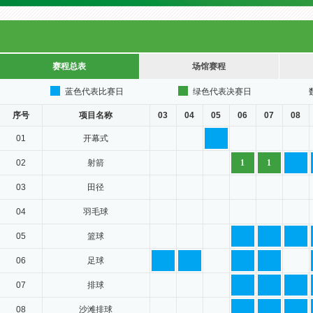
赛程总表
场馆赛程
蓝色代表比赛日
绿色代表决赛日
序号
项目名称
03
04
05
06
07
08
01
开幕式
02
射箭
1
1
03
田径
04
羽毛球
05
篮球
06
足球
07
排球
08
沙滩排球