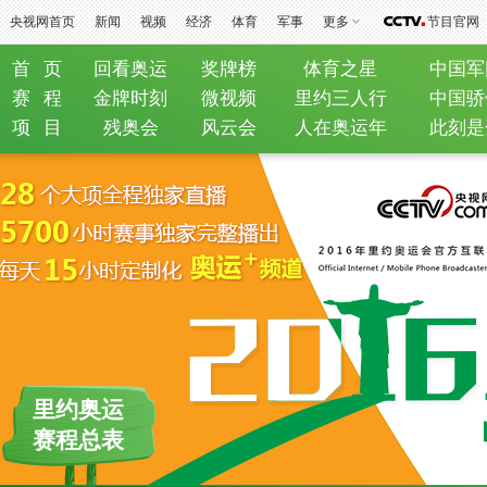
央视网首页
新闻
视频
经济
体育
军事
更多
节目官网
首 页
回看奥运
奖牌榜
体育之星
中国军
赛 程
金牌时刻
微视频
里约三人行
中国骄
项 目
残奥会
风云会
人在奥运年
此刻是
里约奥运
赛程总表