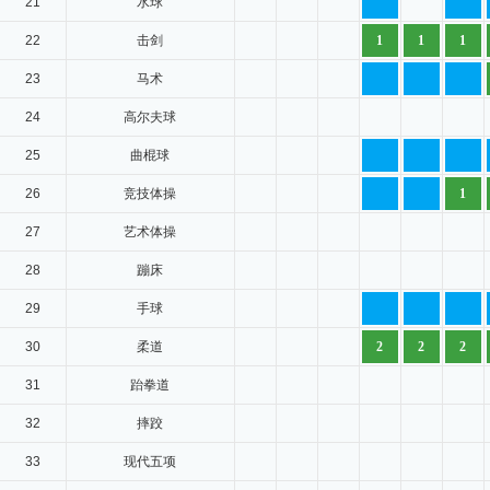
21
水球
22
击剑
1
1
1
23
马术
24
高尔夫球
25
曲棍球
26
竞技体操
1
27
艺术体操
28
蹦床
29
手球
30
柔道
2
2
2
31
跆拳道
32
摔跤
33
现代五项