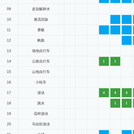
09
皮划艇静水
10
激流回旋
11
赛艇
12
帆船
13
场地自行车
14
公路自行车
1
1
15
山地自行车
16
小轮车
17
游泳
4
4
4
18
跳水
1
1
19
花样游泳
20
马拉松游泳