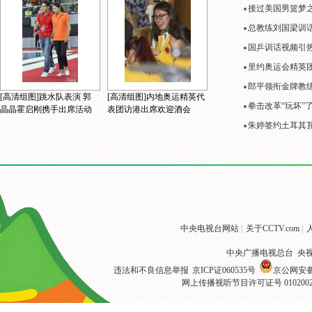
接过美国男篮梦
总教练刘国梁训
国乒训话视频引
里约奥运会精英
郎平领衔金牌教练
[高清组图]跳水队表演 郭
[高清组图]内地奥运精英代
拳击改革“玩坏”
晶晶霍启刚携手出席活动
表团访港出席欢迎酒会
朱婷签约土耳其
中央电视台网站
|
关于CCTV.com
|
中央广播电视总台 央
违法和不良信息举报
京ICP证060535号
京公网安备 1
网上传播视听节目许可证号 010200