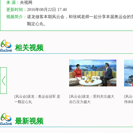
来 源：
央视网
更新时间：
2016年08月22日 17:40
视频简介：
谌龙做客本期风云会，和张斌老师一起分享本届奥运会的
颗定心丸。
相关视频
[风云会]谌龙：奥运会冠军 是
[风云会]谌龙：受到关注越大
[风
一颗定心丸
自己压力越大
伟体
最新视频