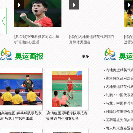
[风云会]不仅是奥运会 从积分
赛开始都很紧张
[乒乓球]张继科做客对话小屋
[综合]内地奥运精英代表团召
[综
听听他的心里话
开媒体见面会
达香
奥运画报
奥运
更多
内地奥运精英代
香港特区政府欢
内地奥运精英代表
刘鹏：中国代表
马龙：中国乒乓
时隔12年重夺金
[高清组图]乒乓球队示范表
[高清组图]羽毛球队示范表
演 马龙丁宁领衔出战
演 林丹与小朋友互动
国羽滑坡为何如
两人均未宣布退役