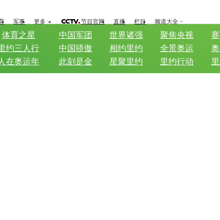
育
军事
更多
节目官网
直播
栏目
频道大全
体育之星
中国军团
世界诸强
聚焦央视
赛
里约三人行
中国骄傲
相约里约
全景奥运
奥
人在奥运年
此刻是金
星聚里约
里约行动
里