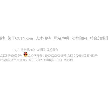
网站
|
关于CCTV.com
|
人才招聘
|
网站声明
|
法律顾问
|
总台总经
中央广播电视总台 央视网 版权所有
京ICP证060535号
京公网安备 11000002000018号
京网文[2014]0383-083号
上传播视听节目许可证号 0102002 新出网证（京）字098号