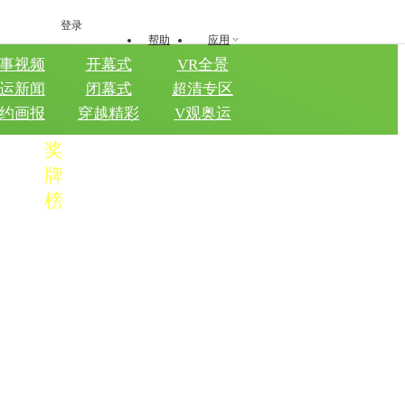
登录
帮助
应用
事视频
开幕式
VR全景
运新闻
闭幕式
超清专区
约画报
穿越精彩
V观奥运
奖
名次
国家/地区
金
银
铜
总数
牌
榜