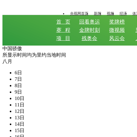
央视网首页
新闻
视频
经济
体
首 页
回看奥运
奖牌榜
赛 程
金牌时刻
微视频
项 目
残奥会
风云会
中国骄傲
所显示时间均为里约当地时间
八月
6日
7日
8日
9日
10日
11日
12日
13日
14日
15日
16日