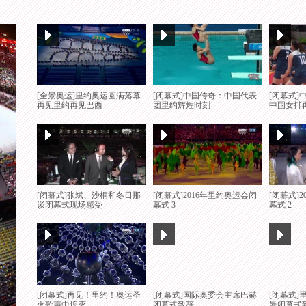
[闭幕式]东京
之城魅力
[全景奥运]里约奥运圆满落幕
[闭幕式]中国传奇：中国代表
[闭幕式
再见里约再见巴西
团里约辉煌时刻
中国女排
[闭幕式]现场
旗交接仪式
[闭幕式]张斌、沙桐和冬日那
[闭幕式]2016年里约奥运会闭
[闭幕式]
谈闭幕式现场感受
幕式 3
幕式 2
[闭幕式]升巴
歌
[闭幕式]再见！里约！奥运圣
[闭幕式]国际奥委会主席巴赫
[闭幕式
火歌声中熄灭
闭幕式致辞
曼闭幕式