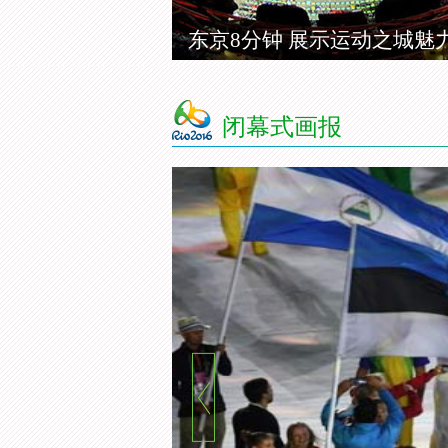
东京8分钟 展示运动之城魅
闭幕式画报