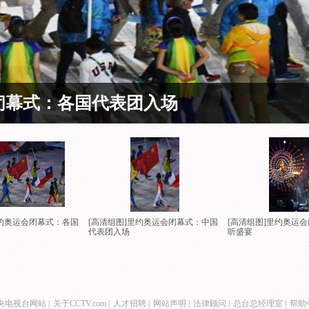
闭幕式：各国代表团入场
里约奥运会闭幕式：各国
[高清组图]里约奥运会闭幕式：中国
[高清组图]里约奥运
代表团入场
听盛宴
央电视台网站
|
关于CCTV.com
|
人才招聘
|
网站声明
|
法律顾问
|
总台总经理室
|
帮助