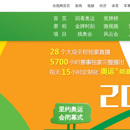
央视网首页
新闻
视频
经济
体育
军
首 页
回看奥运
奖牌榜
赛 程
金牌时刻
微视频
项 目
残奥会
风云会
里约奥运
会闭幕式