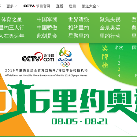
事
更多
节目官网
直播
栏目
频道大全
体育之星
中国军团
世界诸强
聚焦央视
赛
里约三人行
中国骄傲
相约里约
全景奥运
奥
人在奥运年
此刻是金
星聚里约
里约行动
里
奖
名次
国
牌
1
2
榜
3
4