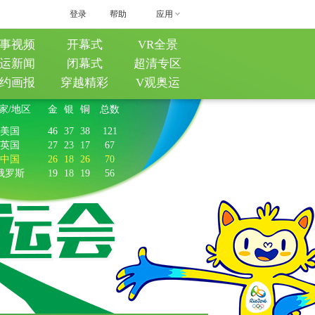
登录
帮助
应用
事视频
开幕式
VR全景
运新闻
闭幕式
超清专区
约画报
穿越精彩
V观奥运
家/地区
金
银
铜
总数
美国
46
37
38
121
英国
27
23
17
67
中国
26
18
26
70
俄罗斯
19
18
19
56