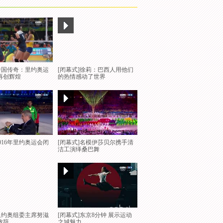
8分钟 展示运动
[闭幕式]国际奥委会主席巴赫
闭幕式致辞
]中国传奇：里约奥运
[闭幕式]徐莉：巴西人用他们
再创辉煌
的热情感动了世界
进行奥林匹克会
[闭幕式]歌曲：《真情》表
演：马蒂达维拉等
2016年里约奥运会闭
[闭幕式]名模伊莎贝尔携手清
洁工演绎桑巴舞
西国旗 奏巴西国
[闭幕式]精彩魔幻舞蹈演绎桑
巴热情
]里约奥组委主席努滋
[闭幕式]东京8分钟 展示运动
致辞
之城魅力