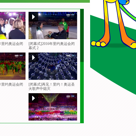
6年里约奥运会闭
[闭幕式]2016年里约奥运会闭
幕式 2
6年里约奥运会闭
[闭幕式]再见！里约！奥运圣
火歌声中熄灭
奥组委主席努滋
[闭幕式]名模伊莎贝尔携手清
洁工演绎桑巴舞