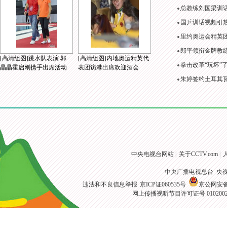
总教练刘国梁训
国乒训话视频引
里约奥运会精英
郎平领衔金牌教练
[高清组图]跳水队表演 郭
[高清组图]内地奥运精英代
拳击改革“玩坏”
晶晶霍启刚携手出席活动
表团访港出席欢迎酒会
朱婷签约土耳其
中央电视台网站
|
关于CCTV.com
|
中央广播电视总台 央
违法和不良信息举报
京ICP证060535号
京公网安备 1
网上传播视听节目许可证号 010200