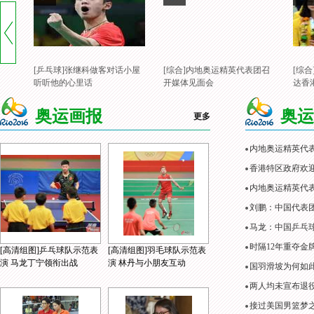
[乒乓球]张继科做客对话小屋
[综合]内地奥运精英代表团召
[综
听听他的心里话
开媒体见面会
达香
奥运画报
奥运
更多
内地奥运精英代
香港特区政府欢
内地奥运精英代表
刘鹏：中国代表
马龙：中国乒乓
时隔12年重夺金
[高清组图]乒乓球队示范表
[高清组图]羽毛球队示范表
演 马龙丁宁领衔出战
演 林丹与小朋友互动
国羽滑坡为何如
两人均未宣布退役
接过美国男篮梦