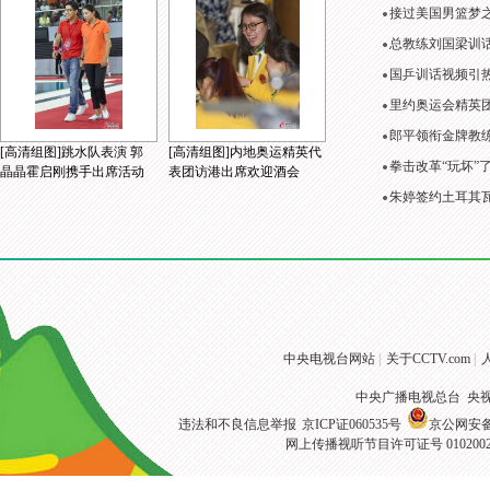
接过美国男篮梦
总教练刘国梁训
国乒训话视频引
里约奥运会精英
郎平领衔金牌教练
[高清组图]跳水队表演 郭
[高清组图]内地奥运精英代
拳击改革“玩坏”
晶晶霍启刚携手出席活动
表团访港出席欢迎酒会
朱婷签约土耳其
中央电视台网站
|
关于CCTV.com
|
中央广播电视总台 央
违法和不良信息举报
京ICP证060535号
京公网安备 1
网上传播视听节目许可证号 010200