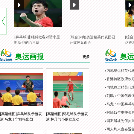
[乒乓球]张继科做客对话小屋
[综合]内地奥运精英代表团召
[综
听听他的心里话
开媒体见面会
达香
奥运画报
奥运
更多
内地奥运精英代
香港特区政府欢
内地奥运精英代表
刘鹏：中国代表
马龙：中国乒乓
时隔12年重夺金
[高清组图]乒乓球队示范表
[高清组图]羽毛球队示范表
演 马龙丁宁领衔出战
演 林丹与小朋友互动
国羽滑坡为何如
两人均未宣布退役