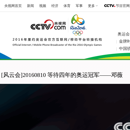
央视网首页
新闻
视频
经济
体育
军事
更多
节目官网
奥运会
金牌
|
中国
|
[风云会]20160810 等待四年的奥运冠军——邓薇