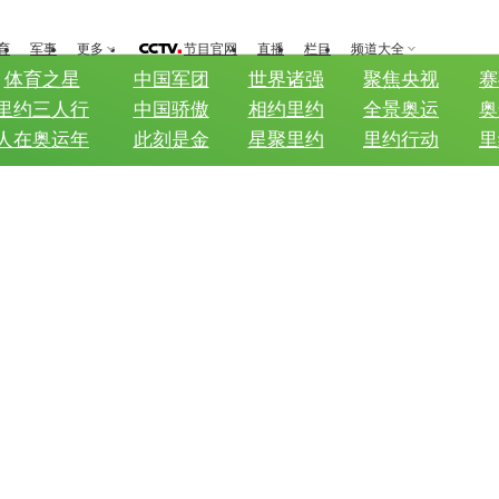
育
军事
更多
节目官网
直播
栏目
频道大全
体育之星
中国军团
世界诸强
聚焦央视
赛
里约三人行
中国骄傲
相约里约
全景奥运
奥
人在奥运年
此刻是金
星聚里约
里约行动
里