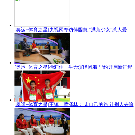
[奥运+体育之星]央视网专访傅园慧 “洪荒少女”惹人爱
[奥运+体育之星]徐莉佳：生命演绎帆船 里约开启新征程
[奥运+体育之星]王镇、蔡泽林： 走自己的路 让别人去追