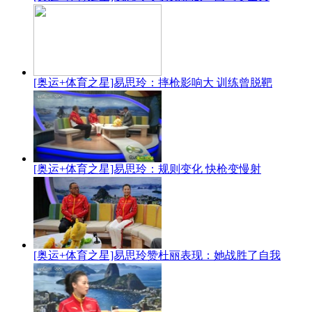
[奥运+体育之星]易思玲：摔枪影响大 训练曾脱靶
[奥运+体育之星]易思玲：规则变化 快枪变慢射
[奥运+体育之星]易思玲赞杜丽表现：她战胜了自我