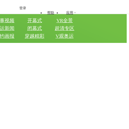
登录
帮助
应用
事视频
开幕式
VR全景
运新闻
闭幕式
超清专区
约画报
穿越精彩
V观奥运