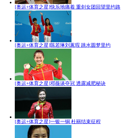
[奥运+体育之星]快乐地痛着 重剑女团回望里约路
[奥运+体育之星]陈若琳刘蕙瑕 跳水圆梦里约
[奥运+体育之星]邓薇谈夺冠 透露减肥秘诀
[奥运+体育之星]一银一铜 杜丽结束征程