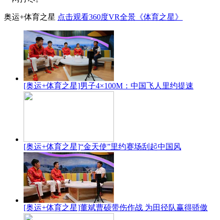
奥运+体育之星
点击观看360度VR全景《体育之星》
[奥运+体育之星]男子4×100M：中国飞人里约提速
[奥运+体育之星]“金天使”里约赛场刮起中国风
[奥运+体育之星]董斌曹硕带伤作战 为田径队赢得骄傲