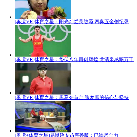
[奥运VR]体育之星：阳光灿烂吴敏霞 四奥五金创纪录
[奥运VR]体育之星：蛰伏八年再创辉煌 龙清泉感慨万千
[奥运VR]体育之星：黑马夺首金 张梦雪的信心与坚持
[奥运+体育之星]易思玲专访完整版：已竭尽全力