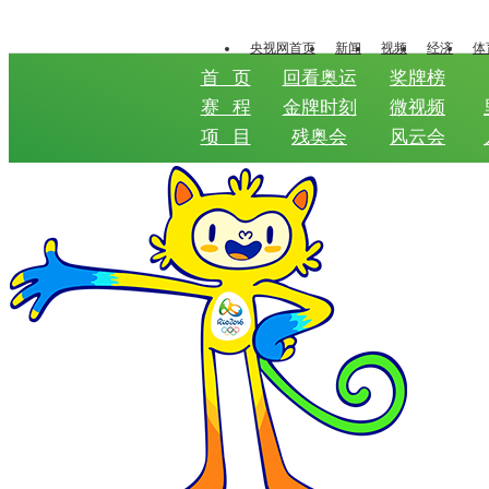
央视网首页
新闻
视频
经济
体
首 页
回看奥运
奖牌榜
赛 程
金牌时刻
微视频
项 目
残奥会
风云会