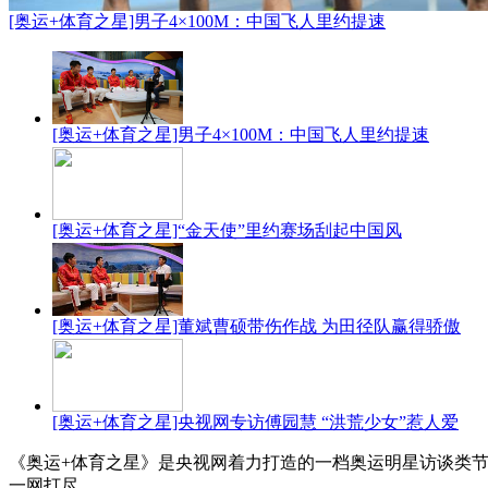
[奥运+体育之星]男子4×100M：中国飞人里约提速
[奥运+体育之星]男子4×100M：中国飞人里约提速
[奥运+体育之星]“金天使”里约赛场刮起中国风
[奥运+体育之星]董斌曹硕带伤作战 为田径队赢得骄傲
[奥运+体育之星]央视网专访傅园慧 “洪荒少女”惹人爱
《奥运+体育之星》是央视网着力打造的一档奥运明星访谈类
一网打尽。