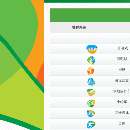
赛程总表
开幕式
羽毛球
排球
激流回旋
场地自行
小轮车
花样游泳
击剑