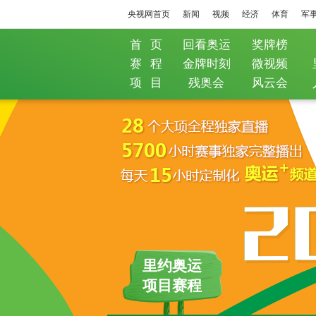
央视网首页
新闻
视频
经济
体育
军
首 页
回看奥运
奖牌榜
赛 程
金牌时刻
微视频
项 目
残奥会
风云会
里约奥运
项目赛程