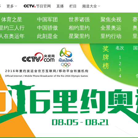
事
更多
节目官网
直播
栏目
频道大全
体育之星
中国军团
世界诸强
聚焦央视
赛
里约三人行
中国骄傲
相约里约
全景奥运
奥
人在奥运年
此刻是金
星聚里约
里约行动
里
奖
名次
国
牌
1
2
榜
3
4