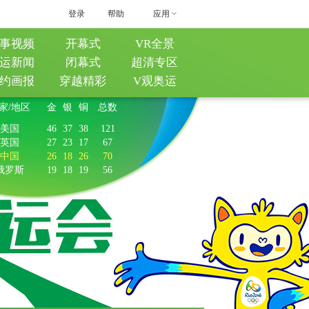
登录
帮助
应用
事视频
开幕式
VR全景
运新闻
闭幕式
超清专区
约画报
穿越精彩
V观奥运
家/地区
金
银
铜
总数
美国
46
37
38
121
英国
27
23
17
67
中国
26
18
26
70
俄罗斯
19
18
19
56