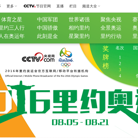
事
更多
节目官网
直播
栏目
频道大全
体育之星
中国军团
世界诸强
聚焦央视
赛
里约三人行
中国骄傲
相约里约
全景奥运
奥
人在奥运年
此刻是金
星聚里约
里约行动
里
奖
名次
国
牌
1
2
榜
3
4