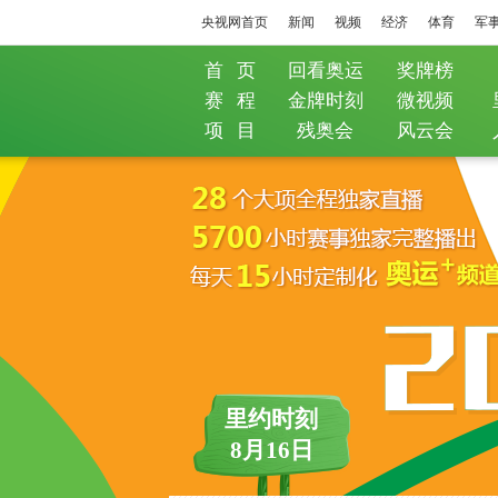
央视网首页
新闻
视频
经济
体育
军
首 页
回看奥运
奖牌榜
赛 程
金牌时刻
微视频
项 目
残奥会
风云会
里约时刻
8月16日