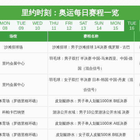
里约时刻：奥运每日赛程一览
MON
TUE
WED
THU
FRI
SAT
SUN
MON
TUE
08
09
10
11
12
13
14
15
16
场馆
赛程名称
沙滩排球场
沙滩排球：男子沙滩排球 1/4决赛 俄罗斯 - 古巴
羽毛球：男子双打 半决赛 中国-马来西亚、中国-德
里约会展中心
国（混合信号）
羽毛球：女子双打 半决赛 日本-韩国 中国-丹麦（混
里约会展中心
合信号）
体育场（罗德里格环礁）
皮划艇静水：男子单人划艇1000米 B组决赛
科帕卡巴纳堡
游泳公开水域：男子10公里游泳公开水域 决赛
体育场（罗德里格环礁）
皮划艇静水：男子单人划艇1000米 A组决赛
体育场（罗德里格环礁）
皮划艇静水：女子双人皮艇500米 B组决赛