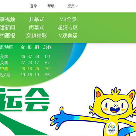
登录
帮助
应用
事视频
开幕式
VR全景
运新闻
闭幕式
超清专区
约画报
穿越精彩
V观奥运
家/地区
金
银
铜
总数
美国
46
37
38
121
英国
27
23
17
67
中国
26
18
26
70
俄罗斯
19
18
19
56