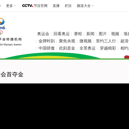
事
更多
节目官网
直播
栏目
频道大全
奥运会
回看奥运
赛程
新闻
图片
视频
项
|
|
|
|
|
|
金牌时刻
聚焦央视
微视频
里约三人行
超清
|
|
|
|
|
中国骄傲
此刻是金
全景奥运
穿越精彩
相约
|
|
|
|
|
运会首夺金