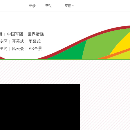
登录
帮助
应用
目
中国军团
世界诸强
|
|
专区
开幕式
闭幕式
|
|
里约
风云会
VR全景
|
|