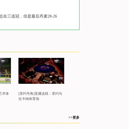
三连冠，但是最后丹麦28-26
艺术体
[里约号角]直播连线：里约马
拉卡纳体育场
>>更多