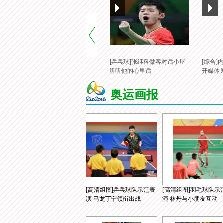
[乒乓球]张继科做客对话小屋
[综合
听听他的心里话
开媒体
奥运画报
[高清组图]乒乓球队示范表
[高清组图]羽毛球队示
演 马龙丁宁领衔出战
演 林丹与小朋友互动