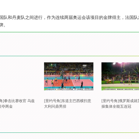
国队和丹麦队之间进行，作为连续两届奥运会该项目的金牌得主，法国队志在
牌。
角]拳击比赛收官 乌兹
[里约号角]东道主巴西横扫意
[里约号角]俄罗斯成就
坦夺两金
大利问鼎男排
操集体全能五连冠