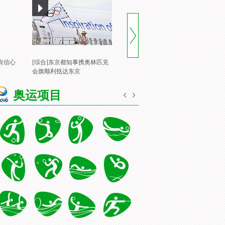
有信心
[综合]东京都知事携奥林匹克
[风云会]20160822 顶住压力 谌
[
会旗顺利抵达东京
龙里约登顶
一
奥运项目