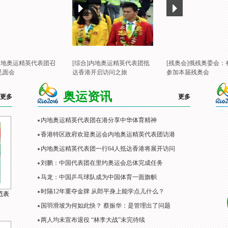
]内地奥运精英代表团召
[综合]内地奥运精英代表团抵
[残奥会]俄残奥委会：
见面会
达香港开启访问之旅
参加本届残奥会
奥运资讯
更多
更多
内地奥运精英代表团在港分享中华体育精神
香港特区政府欢迎奥运会内地奥运精英代表团访港
内地奥运精英代表团一行64人抵达香港将展开访问
刘鹏：中国代表团在里约奥运会总体完成任务
马龙：中国乒乓球队成为中国体育一面旗帜
时隔12年重夺金牌 从郎平身上能学点儿什么？
范表
国羽滑坡为何如此快？ 蔡振华：是管理出了问题
两人均未宣布退役 “林李大战”未完待续