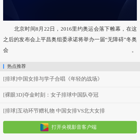
北京时间8月22日，2016里约奥运会落下帷幕，在这
之后的发布会上平昌奥组委承诺将举办一届“无障碍”冬奥
会。
热点推荐
[排球]中国女排与学子合唱《年轻的战场》
[裸眼3D]夺金时刻：女子排球中国队夺冠
[排球]互动环节赠礼物 中国女排VS北大女排
打开央视影音客户端