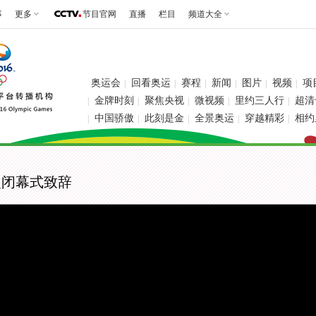
事
更多
节目官网
直播
栏目
频道大全
奥运会
回看奥运
赛程
新闻
图片
视频
项
|
|
|
|
|
|
金牌时刻
聚焦央视
微视频
里约三人行
超清
|
|
|
|
|
中国骄傲
此刻是金
全景奥运
穿越精彩
相约
|
|
|
|
|
曼闭幕式致辞