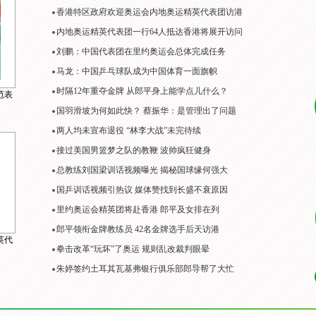
香港特区政府欢迎奥运会内地奥运精英代表团访港
内地奥运精英代表团一行64人抵达香港将展开访问
刘鹏：中国代表团在里约奥运会总体完成任务
马龙：中国乒乓球队成为中国体育一面旗帜
时隔12年重夺金牌 从郎平身上能学点儿什么？
范表
国羽滑坡为何如此快？ 蔡振华：是管理出了问题
两人均未宣布退役 “林李大战”未完待续
接过美国男篮梦之队的教鞭 波帅疯狂健身
总教练刘国梁训话视频曝光 揭秘国球缘何强大
国乒训话视频引热议 媒体赞找到长盛不衰原因
里约奥运会精英团将赴香港 郎平及女排在列
郎平领衔金牌教练员 42名金牌选手后天访港
英代
拳击改革“玩坏”了奥运 规则乱改裁判眼晕
朱婷签约土耳其瓦基弗银行俱乐部郎导帮了大忙