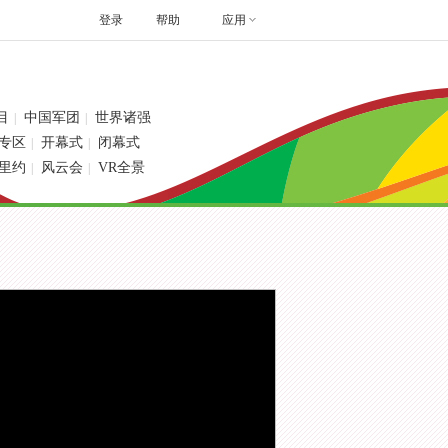
登录
帮助
应用
目
中国军团
世界诸强
|
|
专区
开幕式
闭幕式
|
|
里约
风云会
VR全景
|
|