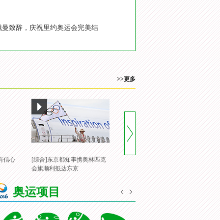
努滋曼致辞，庆祝里约奥运会完美结
>>更多
有信心
[综合]东京都知事携奥林匹克
[风云会]20160822 顶住压力 谌
[
会旗顺利抵达东京
龙里约登顶
一
奥运项目