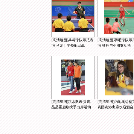
[高清组图]乒乓球队示范表
[高清组图]羽毛球队示
演 马龙丁宁领衔出战
演 林丹与小朋友互动
[高清组图]跳水队表演 郭
[高清组图]内地奥运精
晶晶霍启刚携手出席活动
表团访港出席欢迎酒会