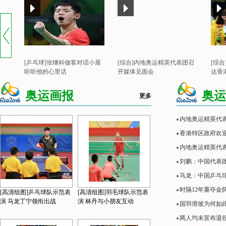
[乒乓球]张继科做客对话小屋
[综合]内地奥运精英代表团召
[综
听听他的心里话
开媒体见面会
达香
奥运画报
奥运
更多
内地奥运精英代
香港特区政府欢
内地奥运精英代表
刘鹏：中国代表
马龙：中国乒乓
时隔12年重夺金
[高清组图]乒乓球队示范表
[高清组图]羽毛球队示范表
演 马龙丁宁领衔出战
演 林丹与小朋友互动
国羽滑坡为何如
两人均未宣布退役