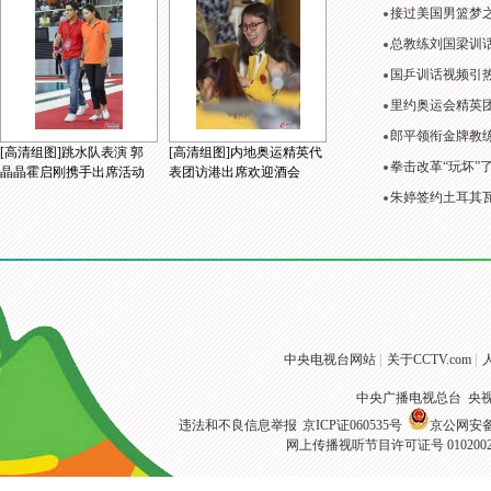
接过美国男篮梦
总教练刘国梁训
国乒训话视频引
里约奥运会精英
郎平领衔金牌教练
[高清组图]跳水队表演 郭
[高清组图]内地奥运精英代
拳击改革“玩坏”
晶晶霍启刚携手出席活动
表团访港出席欢迎酒会
朱婷签约土耳其
中央电视台网站
|
关于CCTV.com
|
中央广播电视总台 央
违法和不良信息举报
京ICP证060535号
京公网安备 1
网上传播视听节目许可证号 010200