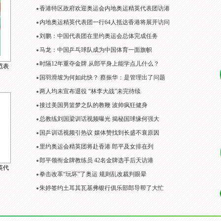
香港特区政府欢迎奥运会内地奥运精英代表团访港
内地奥运精英代表团一行64人抵达香港将展开访问
刘鹏：中国代表团在里约奥运会总体完成任务
马龙：中国乒乓球队成为中国体育一面旗帜
时隔12年重夺金牌 从郎平身上能学点儿什么？
范表
国羽滑坡为何如此快？ 蔡振华：是管理出了问题
两人均未宣布退役 “林李大战”未完待续
接过美国男篮梦之队的教鞭 波帅疯狂健身
总教练刘国梁训话视频曝光 揭秘国球缘何强大
国乒训话视频引热议 媒体赞找到长盛不衰原因
里约奥运会精英团将赴香港 郎平及女排在列
郎平领衔金牌教练员 42名金牌选手后天访港
英代
拳击改革“玩坏”了奥运 规则乱改裁判眼晕
朱婷签约土耳其瓦基弗银行俱乐部郎导帮了大忙