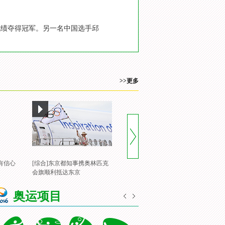
分的成绩夺得冠军。另一名中国选手邱
>>更多
有信心
[综合]东京都知事携奥林匹克
[风云会]20160822 顶住压力 谌
[
会旗顺利抵达东京
龙里约登顶
一
奥运项目