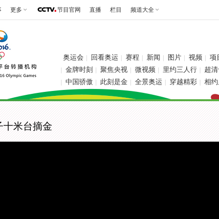
事
更多
节目官网
直播
栏目
频道大全
奥运会
回看奥运
赛程
新闻
图片
视频
项
|
|
|
|
|
|
金牌时刻
聚焦央视
微视频
里约三人行
超清
|
|
|
|
|
中国骄傲
此刻是金
全景奥运
穿越精彩
相约
|
|
|
|
|
子十米台摘金