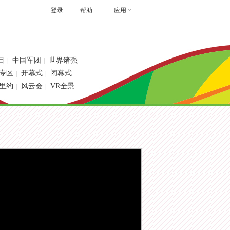
登录
帮助
应用
目
中国军团
世界诸强
|
|
专区
开幕式
闭幕式
|
|
里约
风云会
VR全景
|
|