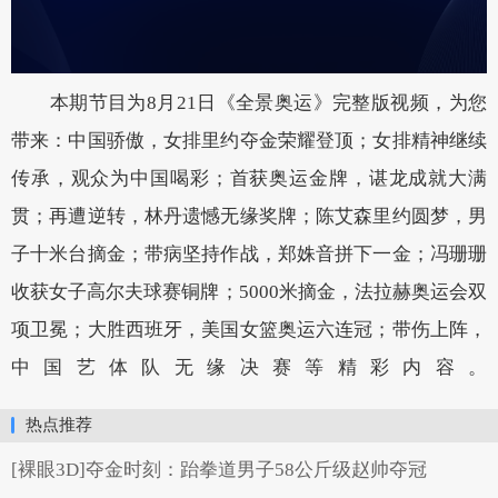
本期节目为8月21日《全景奥运》完整版视频，为您
带来：中国骄傲，女排里约夺金荣耀登顶；女排精神继续
传承，观众为中国喝彩；首获奥运金牌，谌龙成就大满
贯；再遭逆转，林丹遗憾无缘奖牌；陈艾森里约圆梦，男
子十米台摘金；带病坚持作战，郑姝音拼下一金；冯珊珊
收获女子高尔夫球赛铜牌；5000米摘金，法拉赫奥运会双
项卫冕；大胜西班牙，美国女篮奥运六连冠；带伤上阵，
中国艺体队无缘决赛等精彩内容。
热点推荐
[裸眼3D]夺金时刻：跆拳道男子58公斤级赵帅夺冠