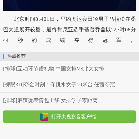
北京时间8月21日，里约奥运会田径男子马拉松在桑
巴大道展开较量，最终肯尼亚选手基普乔盖以2小时08分
44秒的成绩夺得冠军。
热点推荐
[排球]互动环节赠礼物 中国女排VS北大女排
[裸眼3D]夺金时刻：夺跳水女子10米台 任茜夺冠
[排球]麻辣烫表情包上线 女排学子零距离
打开央视影音客户端