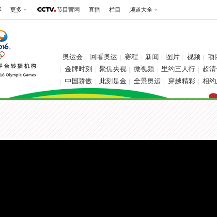
事
更多
节目官网
直播
栏目
频道大全
奥运会
回看奥运
赛程
新闻
图片
视频
项
|
|
|
|
|
|
金牌时刻
聚焦央视
微视频
里约三人行
超清
|
|
|
|
|
中国骄傲
此刻是金
全景奥运
穿越精彩
相约
|
|
|
|
|