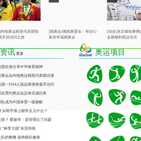
合]内地奥运精英代表团抵
[残奥会]俄残奥委会：有信心
[综合]东京都知事
港开启访问之旅
参加本届残奥会
会旗顺利抵达东京
资讯
奥运项目
更多
表团在港分享中华体育精神
迎奥运会内地奥运精英代表团访港
团一行64人抵达香港将展开访问
团在里约奥运会总体完成任务
球队成为中国体育一面旗帜
牌 从郎平身上能学点儿什么？
此快？ 蔡振华：是管理出了问题
 “林李大战”未完待续
之队的教鞭 波帅疯狂健身