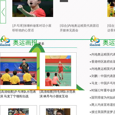
[乒乓球]张继科做客对话小屋
[综合]内地奥运精英代表团召
[综
听听他的心里话
开媒体见面会
达香
奥运画报
奥运
更多
内地奥运精英代
香港特区政府欢
内地奥运精英代表
刘鹏：中国代表
马龙：中国乒乓
时隔12年重夺金
[高清组图]乒乓球队示范表
[高清组图]羽毛球队示范表
演 马龙丁宁领衔出战
演 林丹与小朋友互动
国羽滑坡为何如
两人均未宣布退役
接过美国男篮梦