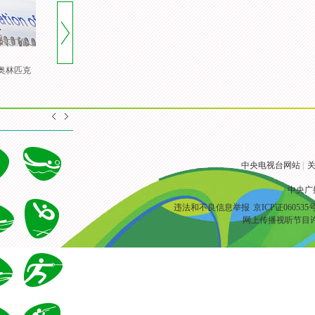
携奥林匹克
[风云会]20160822 顶住压力 谌
[风云会]谌龙：奥运会冠军 是
龙里约登顶
一颗定心丸
中央电视台网站
|
关
中央广
违法和不良信息举报
京ICP证060535
网上传播视听节目许可