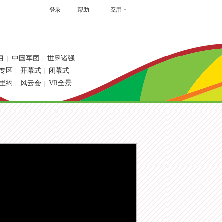
登录
帮助
应用
目
中国军团
世界诸强
|
|
专区
开幕式
闭幕式
|
|
里约
风云会
VR全景
|
|