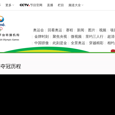
事
更多
节目官网
直播
栏目
频道大全
奥运会
回看奥运
赛程
新闻
图片
视频
项
|
|
|
|
|
|
金牌时刻
聚焦央视
微视频
里约三人行
超清
|
|
|
|
|
中国骄傲
此刻是金
全景奥运
穿越精彩
相约
|
|
|
|
|
的夺冠历程