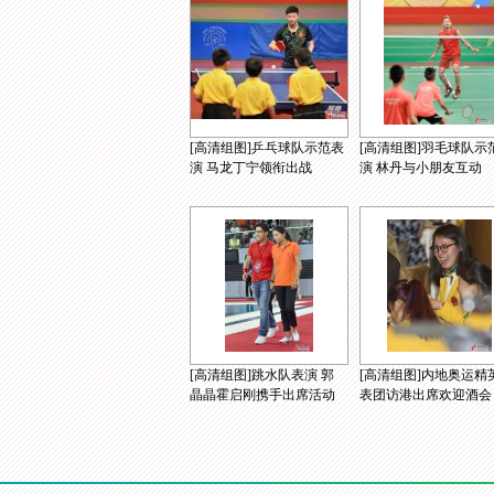
[高清组图]乒乓球队示范表
[高清组图]羽毛球队示
演 马龙丁宁领衔出战
演 林丹与小朋友互动
[高清组图]跳水队表演 郭
[高清组图]内地奥运精
晶晶霍启刚携手出席活动
表团访港出席欢迎酒会