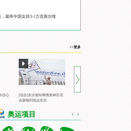
决，最终中国女排3-1力克塞尔维
>>更多
有信心
[综合]东京都知事携奥林匹克
[风云会]20160822 顶住压力 谌
[
会旗顺利抵达东京
龙里约登顶
一
奥运项目