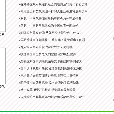
香港特区政府欢迎奥运会内地奥运精英代表团访港
内地奥运精英代表团一行64人抵达香港将展开访问
刘鹏：中国代表团在里约奥运会总体完成任务
马龙：中国乒乓球队成为中国体育一面旗帜
时隔12年重夺金牌 从郎平身上能学点儿什么？
范表
国羽滑坡为何如此快？ 蔡振华：是管理出了问题
两人均未宣布退役 “林李大战”未完待续
接过美国男篮梦之队的教鞭 波帅疯狂健身
总教练刘国梁训话视频曝光 揭秘国球缘何强大
国乒训话视频引热议 媒体赞找到长盛不衰原因
里约奥运会精英团将赴香港 郎平及女排在列
郎平领衔金牌教练员 42名金牌选手后天访港
英代
拳击改革“玩坏”了奥运 规则乱改裁判眼晕
朱婷签约土耳其瓦基弗银行俱乐部郎导帮了大忙