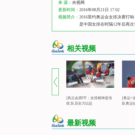
来 源：
央视网
更新时间：
2016年08月21日 17:02
视频简介：
2016里约奥运会女排决赛打
是中国女排在时隔12年后再次
相关视频
[风云会]郎平：女排精神是传
[奥运+
统 队员全力以赴
队奥运
最新视频