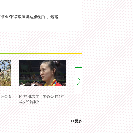
塞尔维亚夺得本届奥运会冠军。这也
约奥运会收
[排球]张常宁：发扬女排精神
[排球]刘晓彤：坚持郎女排精
成功逆转取胜
神 终得奥运冠军
>>更多