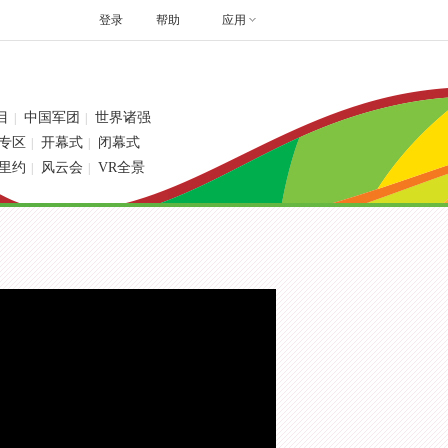
登录
帮助
应用
目
中国军团
世界诸强
|
|
专区
开幕式
闭幕式
|
|
里约
风云会
VR全景
|
|