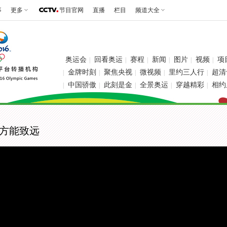
事
更多
节目官网
直播
栏目
频道大全
奥运会
回看奥运
赛程
新闻
图片
视频
项
|
|
|
|
|
|
金牌时刻
聚焦央视
微视频
里约三人行
超清
|
|
|
|
|
中国骄傲
此刻是金
全景奥运
穿越精彩
相约
|
|
|
|
|
 方能致远