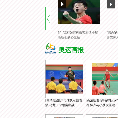
[乒乓球]张继科做客对话小屋
[综合
听听他的心里话
开媒体
奥运画报
[高清组图]乒乓球队示范表
[高清组图]羽毛球队示
演 马龙丁宁领衔出战
演 林丹与小朋友互动