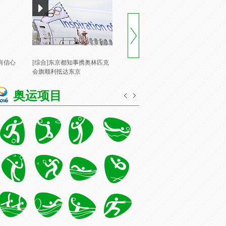
有信心
[综合]东京都知事携奥林匹克
[风云会]20160822 顶住压力 谌
[
会旗顺利抵达东京
龙里约登顶
一
奥运项目