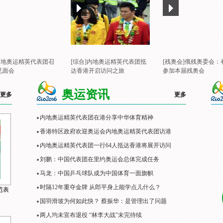
]内地奥运精英代表团召
[综合]内地奥运精英代表团抵
[残奥会]俄残奥委会：
见面会
达香港开启访问之旅
参加本届残奥会
奥运资讯
更多
更多
内地奥运精英代表团在港分享中华体育精神
香港特区政府欢迎奥运会内地奥运精英代表团访港
内地奥运精英代表团一行64人抵达香港将展开访问
刘鹏：中国代表团在里约奥运会总体完成任务
马龙：中国乒乓球队成为中国体育一面旗帜
时隔12年重夺金牌 从郎平身上能学点儿什么？
范表
国羽滑坡为何如此快？ 蔡振华：是管理出了问题
两人均未宣布退役 “林李大战”未完待续