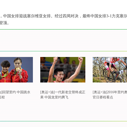
响，中国女排迎战塞尔维亚女排。经过四局对决，最终中国女排3-1力克
登顶。
油]回望里约 中国跳水
[奥运+油]一代新老交替终成正
[奥运+油]2016年里
征程
果 中国龙里约腾飞
官日赛程看点