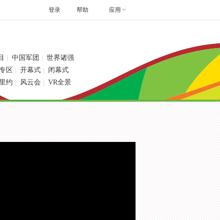
登录
帮助
应用
目
中国军团
世界诸强
|
|
专区
开幕式
闭幕式
|
|
里约
风云会
VR全景
|
|