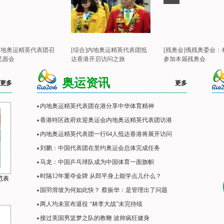
]内地奥运精英代表团召
[综合]内地奥运精英代表团抵
[残奥会]俄残奥委会：
见面会
达香港开启访问之旅
参加本届残奥会
奥运资讯
更多
更多
内地奥运精英代表团在港分享中华体育精神
香港特区政府欢迎奥运会内地奥运精英代表团访港
内地奥运精英代表团一行64人抵达香港将展开访问
刘鹏：中国代表团在里约奥运会总体完成任务
马龙：中国乒乓球队成为中国体育一面旗帜
时隔12年重夺金牌 从郎平身上能学点儿什么？
范表
国羽滑坡为何如此快？ 蔡振华：是管理出了问题
两人均未宣布退役 “林李大战”未完待续
接过美国男篮梦之队的教鞭 波帅疯狂健身