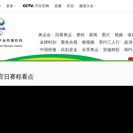
事
更多
节目官网
直播
栏目
频道大全
奥运会
回看奥运
赛程
新闻
图片
视频
项
|
|
|
|
|
|
金牌时刻
聚焦央视
微视频
里约三人行
超清
|
|
|
|
|
中国骄傲
此刻是金
全景奥运
穿越精彩
相约
|
|
|
|
|
收官日赛程看点