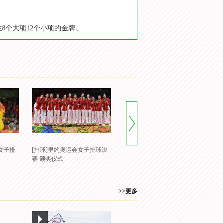
8个大项12个小项的金牌。
女子排
[排球]里约奥运会女子排球决
[风云会]郎平回应朱婷是否合
赛 颁奖仪式
适奥运会闭幕式旗手
>>更多