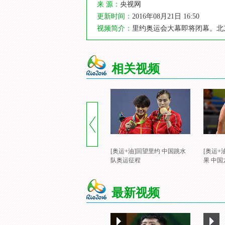
来 源：
央视网
更新时间：
2016年08月21日 16:50
视频简介：
里约奥运会大幕即将闭幕。北京
相关视频
[奥运+油]回望里约 中国跳水
[奥运+
队奥运征程
果 中
最新视频