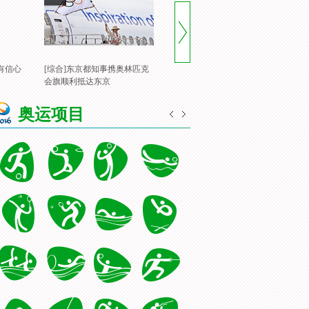
有信心
[综合]东京都知事携奥林匹克
[风云会]20160822 顶住压力 谌
[
会旗顺利抵达东京
龙里约登顶
一
奥运项目