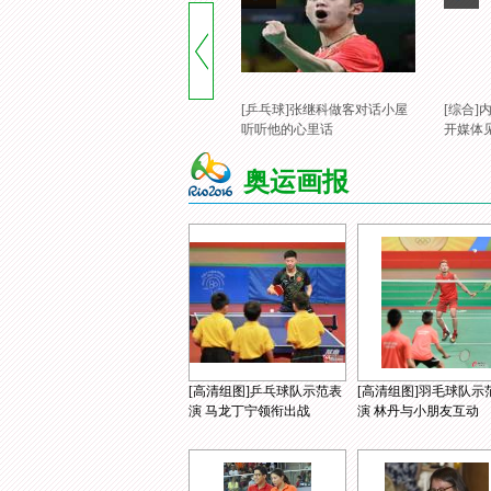
[乒乓球]张继科做客对话小屋
[综合
听听他的心里话
开媒体
奥运画报
[高清组图]乒乓球队示范表
[高清组图]羽毛球队示
演 马龙丁宁领衔出战
演 林丹与小朋友互动