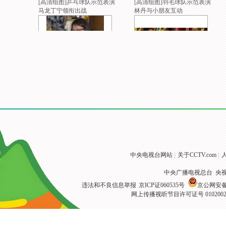
[高清组图]乒乓球队示范表演
[高清组图]羽毛球队示范表演
马龙丁宁领衔出战
林丹与小朋友互动
[高清组图]内地奥运精英代表
[高清组图]奥运总结大会在京
团访港出席欢迎酒会
举行 众健儿参会
中央电视台网站
|
关于CCTV.com
|
中央广播电视总台 央
违法和不良信息举报
京ICP证060535号
京公网安备 1
网上传播视听节目许可证号 010200
[高清组图]美国女子体操队参
[高清组图]中国田径队里约归
观帝国大厦
来 张培萌受关注