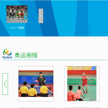
<<上一图集
奥运画报