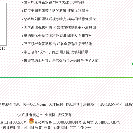
两人均未宣布退役 “林李大战”未完待续
接过美国男篮梦之队的教鞭 波帅疯狂健身
总教练刘国梁训话视频曝光 揭秘国球缘何强大
国乒训话视频引热议 媒体赞找到长盛不衰原因
里约奥运会精英团将赴香港 郎平及女排在列
郎平领衔金牌教练员 42名金牌选手后天访港
英代
拳击改革“玩坏”了奥运 规则乱改裁判眼晕
朱婷签约土耳其瓦基弗银行俱乐部郎导帮了大忙
央电视台网站
|
关于CCTV.com
|
人才招聘
|
网站声明
|
法律顾问
|
总台总经理室
|
帮助
中央广播电视总台 央视网 版权所有
京ICP证060535号
京公网安备 11000002000018号
京网文[2014]0383-083号
上传播视听节目许可证号 0102002 新出网证（京）字098号