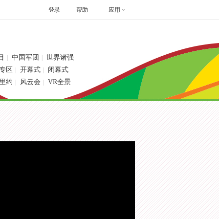
登录
帮助
应用
目
中国军团
世界诸强
|
|
专区
开幕式
闭幕式
|
|
里约
风云会
VR全景
|
|