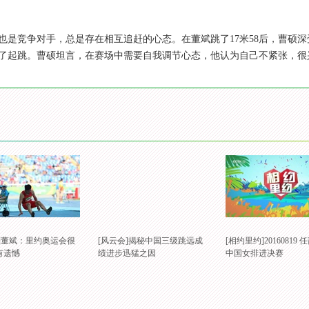
也是竞争对手，总是存在相互追赶的心态。在董斌跳了17米58后，曹硕
了起跳。曹硕坦言，在赛场中需要自我调节心态，他认为自己不紧张，很
会]董斌：里约奥运会很
[风云会]揭秘中国三级跳远成
[相约里约]20160819
有遗憾
绩进步迅猛之因
中国女排进决赛