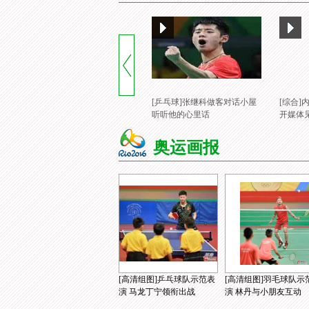
[乒乓球]张继科做客对话小屋
[综合
听听他的心里话
开媒体
奥运画报
[高清组图]乒乓球队示范表
[高清组图]羽毛球队示
演 马龙丁宁领衔出战
演 林丹与小朋友互动