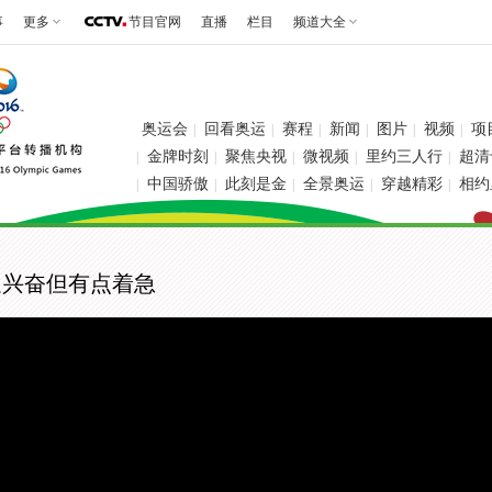
事
更多
节目官网
直播
栏目
频道大全
奥运会
回看奥运
赛程
新闻
图片
视频
项
|
|
|
|
|
|
金牌时刻
聚焦央视
微视频
里约三人行
超清
|
|
|
|
|
中国骄傲
此刻是金
全景奥运
穿越精彩
相约
|
|
|
|
|
挺兴奋但有点着急