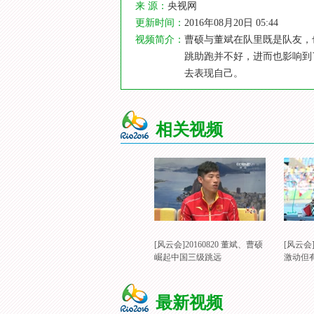
来 源：
央视网
更新时间：
2016年08月20日 05:44
视频简介：
曹硕与董斌在队里既是队友，
跳助跑并不好，进而也影响到
去表现自己。
相关视频
[风云会]20160820 董斌、曹硕
[风云
崛起中国三级跳远
激动但
最新视频