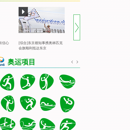
有信心
[综合]东京都知事携奥林匹克
[风云会]20160822 顶住压力 谌
[
会旗顺利抵达东京
龙里约登顶
一
奥运项目