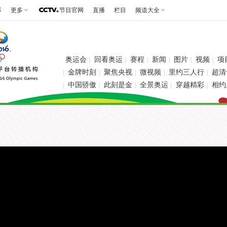
事
更多
节目官网
直播
栏目
频道大全
奥运会
回看奥运
赛程
新闻
图片
视频
项
|
|
|
|
|
|
金牌时刻
聚焦央视
微视频
里约三人行
超清
|
|
|
|
|
中国骄傲
此刻是金
全景奥运
穿越精彩
相约
|
|
|
|
|