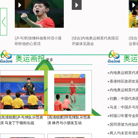
[乒乓球]张继科做客对话小屋
[综合]内地奥运精英代表团召
[综
听听他的心里话
开媒体见面会
达香
奥运画报
奥运
更多
内地奥运精英代
香港特区政府欢
内地奥运精英代表
刘鹏：中国代表
马龙：中国乒乓
时隔12年重夺金
[高清组图]乒乓球队示范表
[高清组图]羽毛球队示范表
演 马龙丁宁领衔出战
演 林丹与小朋友互动
国羽滑坡为何如
两人均未宣布退役