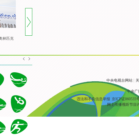
携奥林匹克
[风云会]20160822 顶住压力 谌
[风云会]谌龙：奥运会冠军 是
龙里约登顶
一颗定心丸
中央电视台网站
|
关
中央广
违法和不良信息举报
京ICP证060535
网上传播视听节目许可