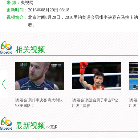
来 源：
央视网
更新时间：
2016年08月20日 03:18
视频简介：
北京时间8月20日，2016里约奥运会男排半决赛在马拉
赛。
相关视频
[奥运会]男排半决赛 意大利队
[奥运会]奥运会男子拳击52公
[奥
VS美国队 2
斤级半决赛
斤级
最新视频
>>更多