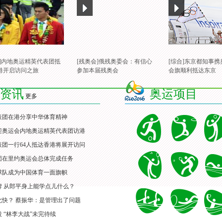
合]内地奥运精英代表团抵
[残奥会]俄残奥委会：有信心
[综合]东京都知事
港开启访问之旅
参加本届残奥会
会旗顺利抵达东京
资讯
奥运项目
更多
表团在港分享中华体育精神
迎奥运会内地奥运精英代表团访港
团一行64人抵达香港将展开访问
团在里约奥运会总体完成任务
球队成为中国体育一面旗帜
牌 从郎平身上能学点儿什么？
此快？ 蔡振华：是管理出了问题
 “林李大战”未完待续