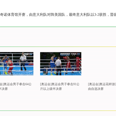
卡纳奇诺体育馆开赛，由意大利队对阵美国队，最终意大利队以3-2获胜，晋
运会]奥运会男子拳击64公
[奥运会]奥运会男子拳击91公
[奥运会]奥运花样
半决赛
斤以上级半决赛
由自选决赛