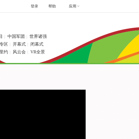
登录
帮助
应用
目
中国军团
世界诸强
|
|
专区
开幕式
闭幕式
|
|
里约
风云会
VR全景
|
|