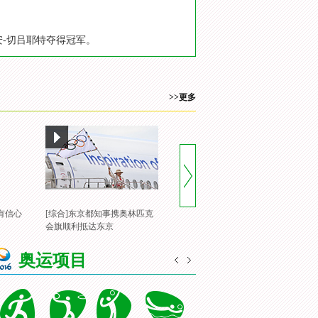
安-切吕耶特夺得冠军。
>>更多
有信心
[综合]东京都知事携奥林匹克
[风云会]20160822 顶住压力 谌
[
会旗顺利抵达东京
龙里约登顶
一
奥运项目