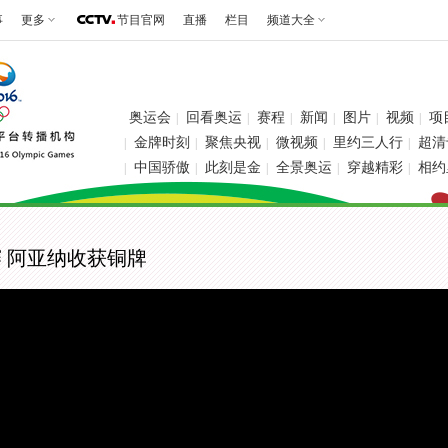
事
更多
节目官网
直播
栏目
频道大全
奥运会
回看奥运
赛程
新闻
图片
视频
项
|
|
|
|
|
|
金牌时刻
聚焦央视
微视频
里约三人行
超清
|
|
|
|
|
中国骄傲
此刻是金
全景奥运
穿越精彩
相约
|
|
|
|
|
赛 阿亚纳收获铜牌