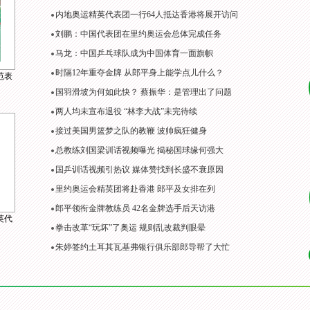
内地奥运精英代表团一行64人抵达香港将展开访问
刘鹏：中国代表团在里约奥运会总体完成任务
马龙：中国乒乓球队成为中国体育一面旗帜
时隔12年重夺金牌 从郎平身上能学点儿什么？
范表
国羽滑坡为何如此快？ 蔡振华：是管理出了问题
两人均未宣布退役 “林李大战”未完待续
接过美国男篮梦之队的教鞭 波帅疯狂健身
总教练刘国梁训话视频曝光 揭秘国球缘何强大
国乒训话视频引热议 媒体赞找到长盛不衰原因
里约奥运会精英团将赴香港 郎平及女排在列
郎平领衔金牌教练员 42名金牌选手后天访港
英代
拳击改革“玩坏”了奥运 规则乱改裁判眼晕
朱婷签约土耳其瓦基弗银行俱乐部郎导帮了大忙