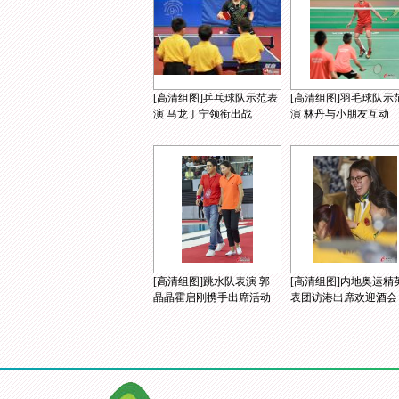
[高清组图]乒乓球队示范表
[高清组图]羽毛球队示
演 马龙丁宁领衔出战
演 林丹与小朋友互动
[高清组图]跳水队表演 郭
[高清组图]内地奥运精
晶晶霍启刚携手出席活动
表团访港出席欢迎酒会