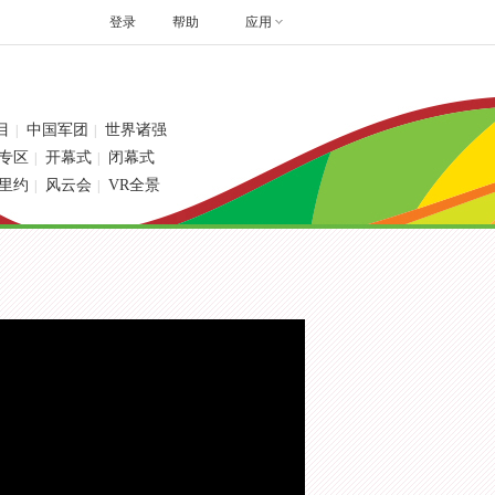
登录
帮助
应用
目
中国军团
世界诸强
|
|
专区
开幕式
闭幕式
|
|
里约
风云会
VR全景
|
|