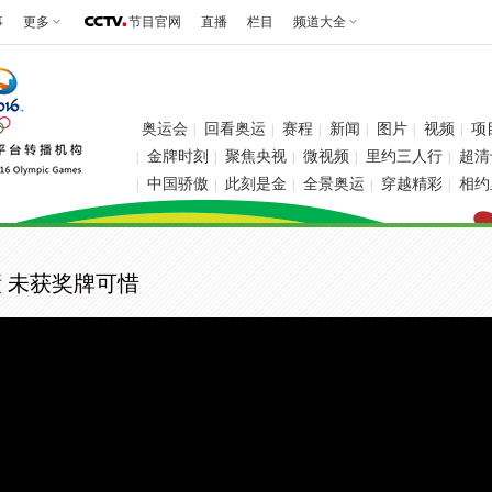
事
更多
节目官网
直播
栏目
频道大全
奥运会
回看奥运
赛程
新闻
图片
视频
项
|
|
|
|
|
|
金牌时刻
聚焦央视
微视频
里约三人行
超清
|
|
|
|
|
中国骄傲
此刻是金
全景奥运
穿越精彩
相约
|
|
|
|
|
绩 未获奖牌可惜