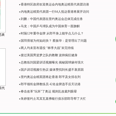
香港特区政府欢迎奥运会内地奥运精英代表团访港
内地奥运精英代表团一行64人抵达香港将展开访问
刘鹏：中国代表团在里约奥运会总体完成任务
马龙：中国乒乓球队成为中国体育一面旗帜
时隔12年重夺金牌 从郎平身上能学点儿什么？
范表
国羽滑坡为何如此快？ 蔡振华：是管理出了问题
两人均未宣布退役 “林李大战”未完待续
接过美国男篮梦之队的教鞭 波帅疯狂健身
总教练刘国梁训话视频曝光 揭秘国球缘何强大
国乒训话视频引热议 媒体赞找到长盛不衰原因
里约奥运会精英团将赴香港 郎平及女排在列
郎平领衔金牌教练员 42名金牌选手后天访港
英代
拳击改革“玩坏”了奥运 规则乱改裁判眼晕
朱婷签约土耳其瓦基弗银行俱乐部郎导帮了大忙