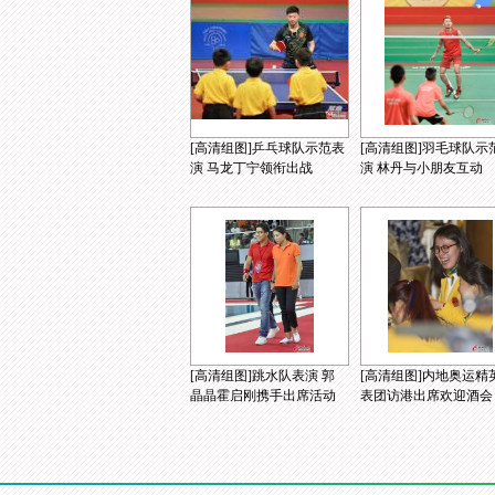
[高清组图]乒乓球队示范表
[高清组图]羽毛球队示
演 马龙丁宁领衔出战
演 林丹与小朋友互动
[高清组图]跳水队表演 郭
[高清组图]内地奥运精
晶晶霍启刚携手出席活动
表团访港出席欢迎酒会