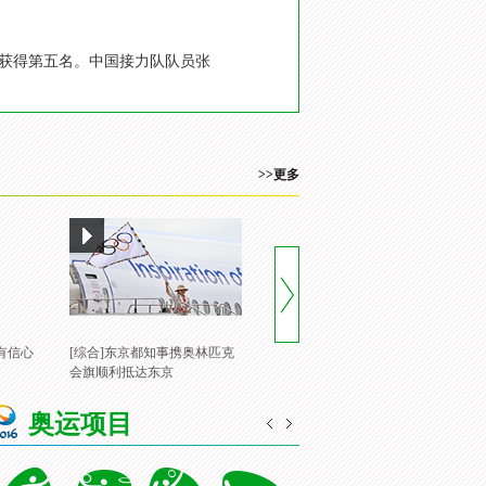
国队获得第五名。中国接力队队员张
>>更多
有信心
[综合]东京都知事携奥林匹克
[风云会]20160822 顶住压力 谌
[
会旗顺利抵达东京
龙里约登顶
一
奥运项目