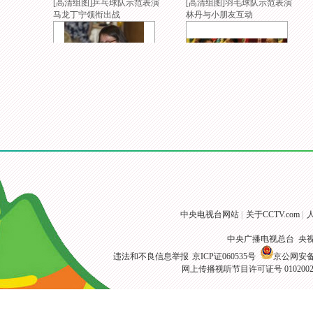
[高清组图]乒乓球队示范表演
[高清组图]羽毛球队示范表演
马龙丁宁领衔出战
林丹与小朋友互动
[高清组图]内地奥运精英代表
[高清组图]奥运总结大会在京
团访港出席欢迎酒会
举行 众健儿参会
中央电视台网站
|
关于CCTV.com
|
中央广播电视总台 央
违法和不良信息举报
京ICP证060535号
京公网安备 1
网上传播视听节目许可证号 010200
[高清组图]美国女子体操队参
[高清组图]中国田径队里约归
观帝国大厦
来 张培萌受关注