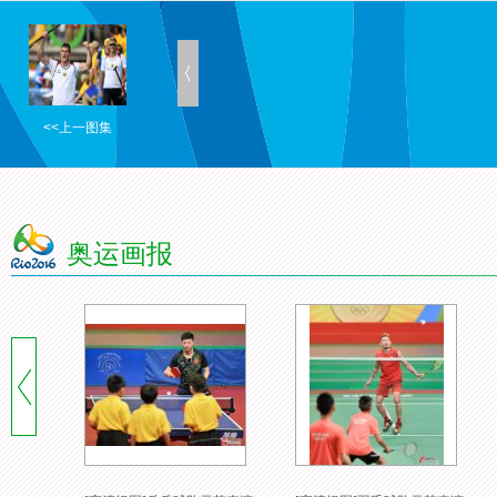
<<上一图集
奥运画报