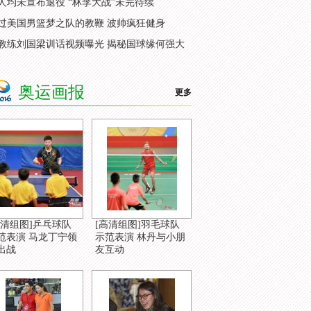
人均未宣布退役 “林李大战”未完待续
过美国男篮梦之队的教鞭 波帅疯狂健身
教练刘国梁训话视频曝光 揭秘国球缘何强大
奥运画报
更多
高清组图]乒乓球队
[高清组图]羽毛球队
范表演 马龙丁宁领
示范表演 林丹与小朋
出战
友互动