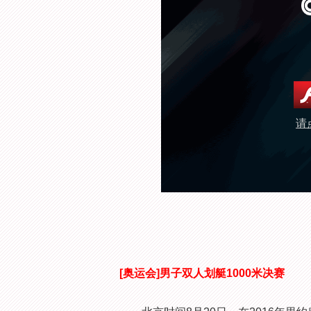
请
[奥运会]男子双人划艇1000米决赛