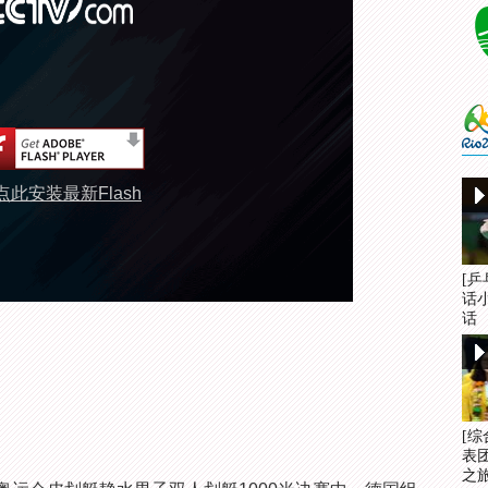
点此安装最新Flash
[
话
话
[
表
之