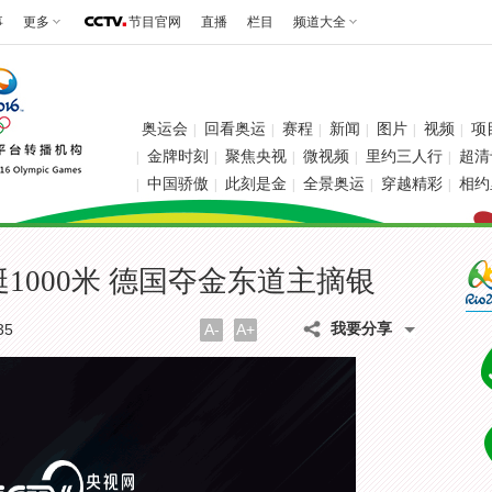
事
更多
节目官网
直播
栏目
频道大全
奥运会
回看奥运
赛程
新闻
图片
视频
项
|
|
|
|
|
|
金牌时刻
聚焦央视
微视频
里约三人行
超清
|
|
|
|
|
中国骄傲
此刻是金
全景奥运
穿越精彩
相约
|
|
|
|
|
1000米 德国夺金东道主摘银
我要分享
35
A-
A+