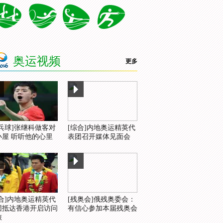
奥运视频
更多
乒乓球]张继科做客对
[综合]内地奥运精英代
小屋 听听他的心里
表团召开媒体见面会
综合]内地奥运精英代
[残奥会]俄残奥委会：
团抵达香港开启访问
有信心参加本届残奥会
旅