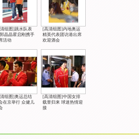
高清组图]跳水队表
[高清组图]内地奥运
 郭晶晶霍启刚携手
精英代表团访港出席
席活动
欢迎酒会
高清组图]奥运总结
[高清组图]中国女排
会在京举行 众健儿
载誉归来 球迷热情迎
会
接