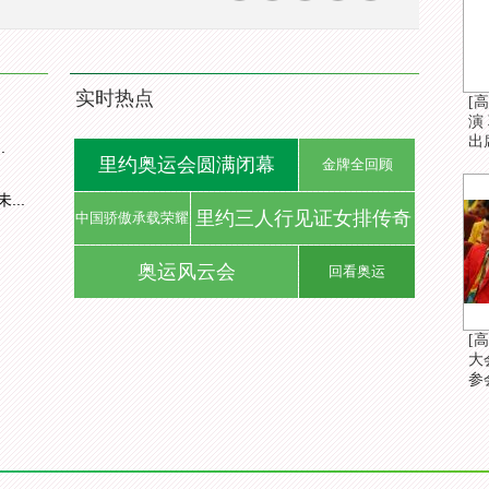
实时热点
[
演
出
.
里约奥运会圆满闭幕
金牌全回顾
..
里约三人行见证女排传奇
中国骄傲承载荣耀
奥运风云会
回看奥运
[
大
参