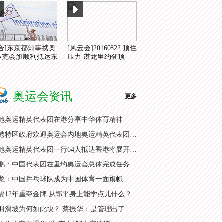
综合]东京都知事携奥
[风云会]20160822 顶住
匹克会旗顺利抵达东
压力 谌龙里约登顶
奥运会资讯
更多
地奥运精英代表团在港分享中华体育精神
香港特区政府欢迎奥运会内地奥运精英代表团访港
内地奥运精英代表团一行64人抵达香港将展开访问
鹏：中国代表团在里约奥运会总体完成任务
龙：中国乒乓球队成为中国体育一面旗帜
隔12年重夺金牌 从郎平身上能学点儿什么？
国羽滑坡为何如此快？ 蔡振华：是管理出了问题