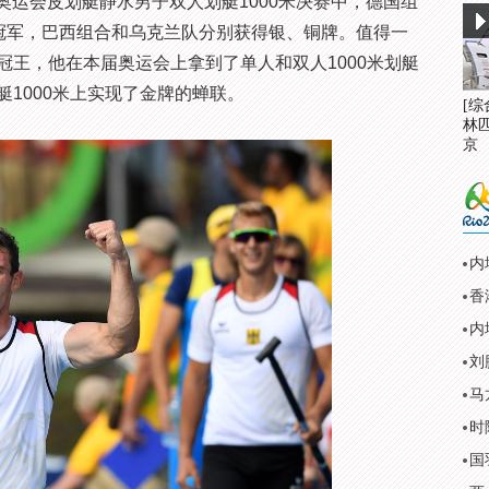
奥运会皮划艇静水男子双人划艇1000米决赛中，德国组
夺得冠军，巴西组合和乌克兰队分别获得银、铜牌。值得一
冠王，他在本届奥运会上拿到了单人和双人1000米划艇
1000米上实现了金牌的蝉联。
[
林
京
内
刘
马
时