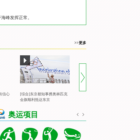
齐海峰发挥正常。
>>更多
有信心
[综合]东京都知事携奥林匹克
[风云会]20160822 顶住压力 谌
[
会旗顺利抵达东京
龙里约登顶
一
奥运项目