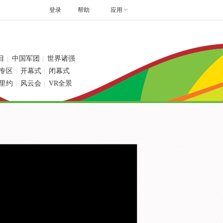
登录
帮助
应用
目
中国军团
世界诸强
|
|
专区
开幕式
闭幕式
|
|
里约
风云会
VR全景
|
|