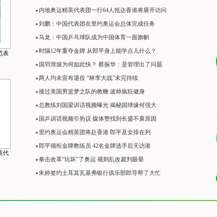
内地奥运精英代表团一行64人抵达香港将展开访问
刘鹏：中国代表团在里约奥运会总体完成任务
马龙：中国乒乓球队成为中国体育一面旗帜
时隔12年重夺金牌 从郎平身上能学点儿什么？
范表
国羽滑坡为何如此快？ 蔡振华：是管理出了问题
两人均未宣布退役 “林李大战”未完待续
接过美国男篮梦之队的教鞭 波帅疯狂健身
总教练刘国梁训话视频曝光 揭秘国球缘何强大
国乒训话视频引热议 媒体赞找到长盛不衰原因
里约奥运会精英团将赴香港 郎平及女排在列
郎平领衔金牌教练员 42名金牌选手后天访港
英代
拳击改革“玩坏”了奥运 规则乱改裁判眼晕
朱婷签约土耳其瓦基弗银行俱乐部郎导帮了大忙