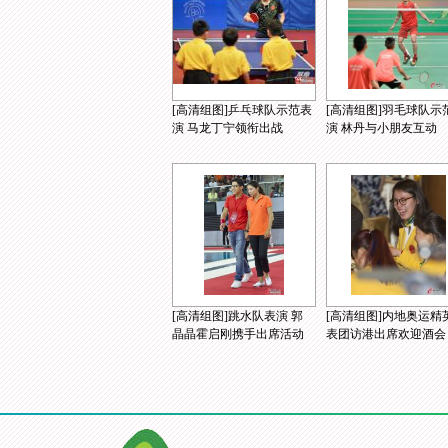
[高清组图]乒乓球队示范表
[高清组图]羽毛球队示
演 马龙丁宁领衔出战
演 林丹与小朋友互动
[高清组图]跳水队表演 郭
[高清组图]内地奥运精
晶晶霍启刚携手出席活动
表团访港出席欢迎酒会