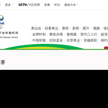
事
更多
节目官网
直播
栏目
频道大全
奥运会
回看奥运
赛程
新闻
图片
视频
项
|
|
|
|
|
|
金牌时刻
聚焦央视
微视频
里约三人行
超清
|
|
|
|
|
中国骄傲
此刻是金
全景奥运
穿越精彩
相约
|
|
|
|
|
组赛