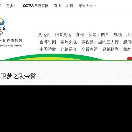
事
更多
节目官网
直播
栏目
频道大全
奥运会
回看奥运
赛程
新闻
图片
视频
项
|
|
|
|
|
|
金牌时刻
聚焦央视
微视频
里约三人行
超清
|
|
|
|
|
中国骄傲
此刻是金
全景奥运
穿越精彩
相约
|
|
|
|
|
捍卫梦之队荣誉