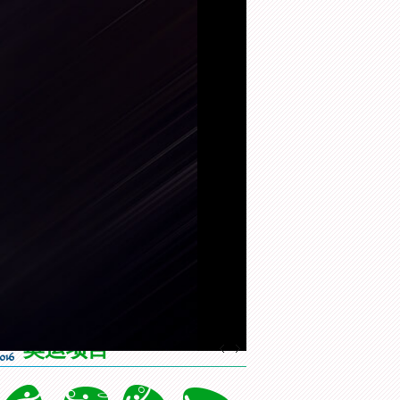
以3-1击败日本队。让我们一起去
>>更多
有信心
[综合]东京都知事携奥林匹克
[风云会]20160822 顶住压力 谌
[
会旗顺利抵达东京
龙里约登顶
一
奥运项目