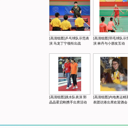
[高清组图]乒乓球队示范表
[高清组图]羽毛球队示
演 马龙丁宁领衔出战
演 林丹与小朋友互动
[高清组图]跳水队表演 郭
[高清组图]内地奥运精
晶晶霍启刚携手出席活动
表团访港出席欢迎酒会