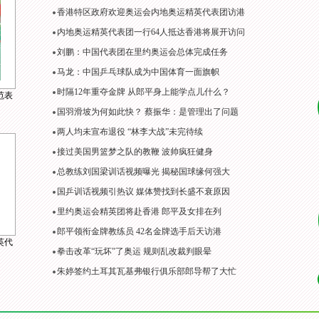
香港特区政府欢迎奥运会内地奥运精英代表团访港
内地奥运精英代表团一行64人抵达香港将展开访问
刘鹏：中国代表团在里约奥运会总体完成任务
马龙：中国乒乓球队成为中国体育一面旗帜
时隔12年重夺金牌 从郎平身上能学点儿什么？
范表
国羽滑坡为何如此快？ 蔡振华：是管理出了问题
两人均未宣布退役 “林李大战”未完待续
接过美国男篮梦之队的教鞭 波帅疯狂健身
总教练刘国梁训话视频曝光 揭秘国球缘何强大
国乒训话视频引热议 媒体赞找到长盛不衰原因
里约奥运会精英团将赴香港 郎平及女排在列
郎平领衔金牌教练员 42名金牌选手后天访港
英代
拳击改革“玩坏”了奥运 规则乱改裁判眼晕
朱婷签约土耳其瓦基弗银行俱乐部郎导帮了大忙