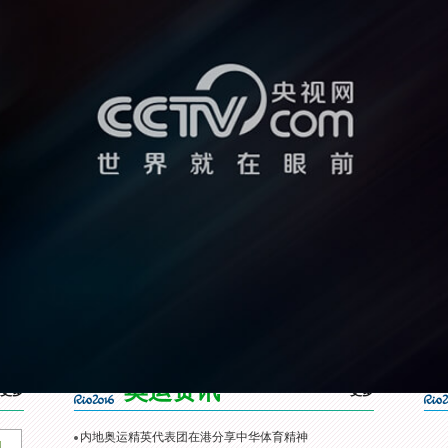
，2016年里约奥运会乒乓球男团决赛，由马龙、张继科和许昕组成的中国男团
]内地奥运精英代表团召
[综合]内地奥运精英代表团抵
[残奥会]俄残奥委会：
见面会
达香港开启访问之旅
参加本届残奥会
奥运资讯
更多
更多
内地奥运精英代表团在港分享中华体育精神