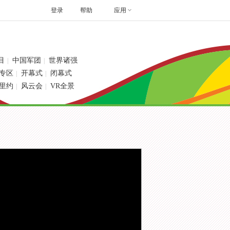
登录
帮助
应用
目
中国军团
世界诸强
|
|
专区
开幕式
闭幕式
|
|
里约
风云会
VR全景
|
|