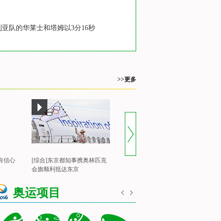
利亚队的华莱士和塔姆以3分16秒
>>更多
有信心
[综合]东京都知事携奥林匹克
[风云会]20160822 顶住压力 谌
[
会旗顺利抵达东京
龙里约登顶
一
奥运项目