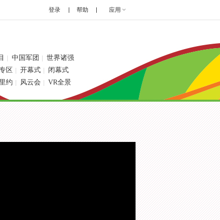
登录
帮助
应用
目
中国军团
世界诸强
|
|
专区
开幕式
闭幕式
|
|
里约
风云会
VR全景
|
|