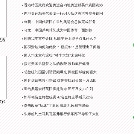
香港特区政府欢迎奥运会内地奥运精英代表团访港
内地奥运精英代表团一行64人抵达香港将展开访问
刘鹏：中国代表团在里约奥运会总体完成任务
马龙：中国乒乓球队成为中国体育一面旗帜
时隔12年重夺金牌 从郎平身上能学点儿什么？
范表
国羽滑坡为何如此快？ 蔡振华：是管理出了问题
两人均未宣布退役 “林李大战”未完待续
接过美国男篮梦之队的教鞭 波帅疯狂健身
总教练刘国梁训话视频曝光 揭秘国球缘何强大
国乒训话视频引热议 媒体赞找到长盛不衰原因
里约奥运会精英团将赴香港 郎平及女排在列
郎平领衔金牌教练员 42名金牌选手后天访港
英代
拳击改革“玩坏”了奥运 规则乱改裁判眼晕
朱婷签约土耳其瓦基弗银行俱乐部郎导帮了大忙