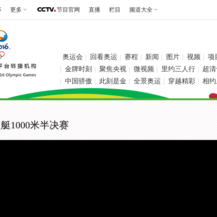
事
更多
节目官网
直播
栏目
频道大全
奥运会
回看奥运
赛程
新闻
图片
视频
项
|
|
|
|
|
|
金牌时刻
聚焦央视
微视频
里约三人行
超清
|
|
|
|
|
中国骄傲
此刻是金
全景奥运
穿越精彩
相约
|
|
|
|
|
艇1000米半决赛