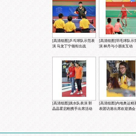
[高清组图]乒乓球队示范表
[高清组图]羽毛球队示
演 马龙丁宁领衔出战
演 林丹与小朋友互动
[高清组图]跳水队表演 郭
[高清组图]内地奥运精
晶晶霍启刚携手出席活动
表团访港出席欢迎酒会