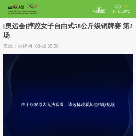
北京
电脑版
16℃/29℃
[奥运会]摔跤女子自由式58公斤级铜牌赛 第2
场
来源：央视网
08-18 05:50
由于版权原因无法观看，请选择观看其他精彩视频