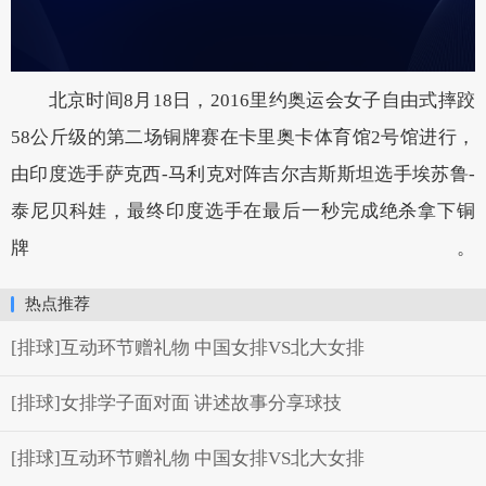
北京时间8月18日，2016里约奥运会女子自由式摔跤
58公斤级的第二场铜牌赛在卡里奥卡体育馆2号馆进行，
由印度选手萨克西-马利克对阵吉尔吉斯斯坦选手埃苏鲁-
泰尼贝科娃，最终印度选手在最后一秒完成绝杀拿下铜
牌。
热点推荐
[排球]互动环节赠礼物 中国女排VS北大女排
[排球]女排学子面对面 讲述故事分享球技
[排球]互动环节赠礼物 中国女排VS北大女排