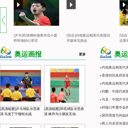
[乒乓球]张继科做客对话小屋
[综合]内地奥运精英代表团召
[综
听听他的心里话
开媒体见面会
达香
奥运画报
奥运
更多
内地奥运精英代
香港特区政府欢
内地奥运精英代表
刘鹏：中国代表
马龙：中国乒乓
时隔12年重夺金
[高清组图]乒乓球队示范表
[高清组图]羽毛球队示范表
演 马龙丁宁领衔出战
演 林丹与小朋友互动
国羽滑坡为何如
两人均未宣布退役