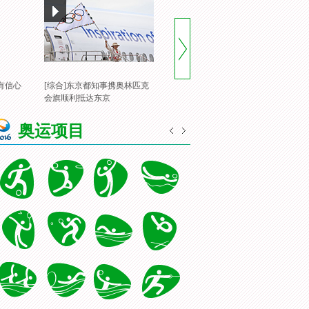
有信心
[综合]东京都知事携奥林匹克
[风云会]20160822 顶住压力 谌
[
会旗顺利抵达东京
龙里约登顶
一
奥运项目