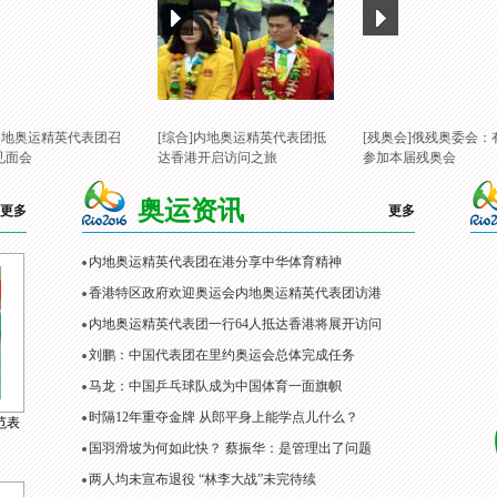
]内地奥运精英代表团召
[综合]内地奥运精英代表团抵
[残奥会]俄残奥委会：
见面会
达香港开启访问之旅
参加本届残奥会
奥运资讯
更多
更多
内地奥运精英代表团在港分享中华体育精神
香港特区政府欢迎奥运会内地奥运精英代表团访港
内地奥运精英代表团一行64人抵达香港将展开访问
刘鹏：中国代表团在里约奥运会总体完成任务
马龙：中国乒乓球队成为中国体育一面旗帜
时隔12年重夺金牌 从郎平身上能学点儿什么？
范表
国羽滑坡为何如此快？ 蔡振华：是管理出了问题
两人均未宣布退役 “林李大战”未完待续