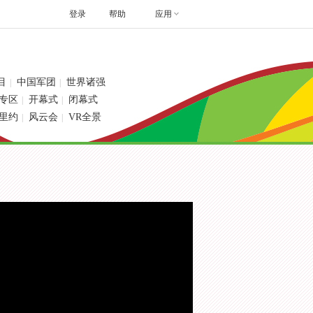
登录
帮助
应用
目
中国军团
世界诸强
|
|
专区
开幕式
闭幕式
|
|
里约
风云会
VR全景
|
|