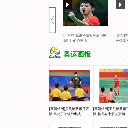
[乒乓球]张继科做客对话小屋
[综合
听听他的心里话
开媒体
奥运画报
[高清组图]乒乓球队示范表
[高清组图]羽毛球队示
演 马龙丁宁领衔出战
演 林丹与小朋友互动