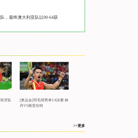
队，最终澳大利亚队以90-64获
西班牙队
[奥运会]羽毛球男单1/4决赛 林
丹VS斯里坎特
>>更多