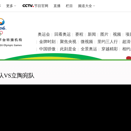
事
更多
节目官网
直播
栏目
频道大全
奥运会
回看奥运
赛程
新闻
图片
视频
项
|
|
|
|
|
|
金牌时刻
聚焦央视
微视频
里约三人行
超清
|
|
|
|
|
中国骄傲
此刻是金
全景奥运
穿越精彩
相约
|
|
|
|
|
亚队VS立陶宛队