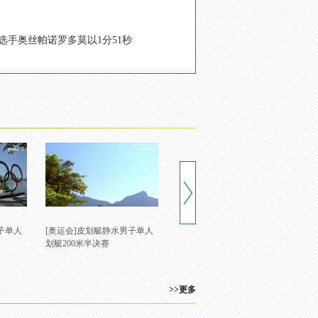
选手奥丝帕诺罗多莫以1分51秒
子单人
[奥运会]皮划艇静水男子单人
[奥运+]皮划艇静水男子双人皮
[
划艇200米半决赛
艇1000米预赛
艇
>>更多