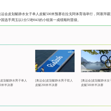
里约奥运会皮划艇静水女子单人皮艇500米预赛在拉戈阿体育场举行，阿塞拜疆
中国选手周玉以1分53秒043的小组第一成绩顺利晋级。
会]皮划艇静水男子单人
[奥运会]皮划艇静水男子双人
[奥运会]皮划艇静水女
00米半决赛
皮艇200米半决赛
皮艇500米半决赛