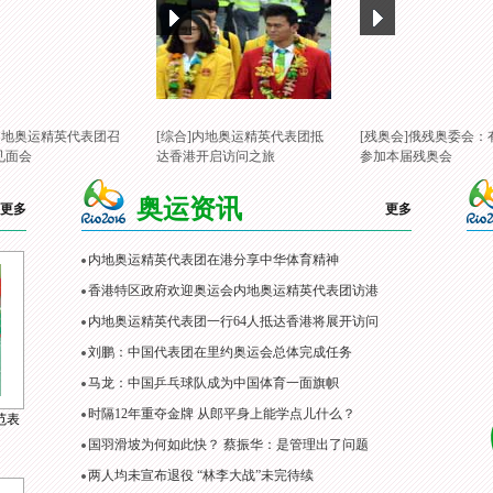
]内地奥运精英代表团召
[综合]内地奥运精英代表团抵
[残奥会]俄残奥委会：
见面会
达香港开启访问之旅
参加本届残奥会
奥运资讯
更多
更多
内地奥运精英代表团在港分享中华体育精神
香港特区政府欢迎奥运会内地奥运精英代表团访港
内地奥运精英代表团一行64人抵达香港将展开访问
刘鹏：中国代表团在里约奥运会总体完成任务
马龙：中国乒乓球队成为中国体育一面旗帜
时隔12年重夺金牌 从郎平身上能学点儿什么？
范表
国羽滑坡为何如此快？ 蔡振华：是管理出了问题
两人均未宣布退役 “林李大战”未完待续