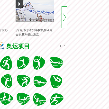
有信心
[综合]东京都知事携奥林匹克
[风云会]20160822 顶住压力 谌
[
会旗顺利抵达东京
龙里约登顶
一
奥运项目