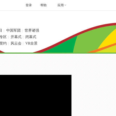
登录
帮助
应用
目
中国军团
世界诸强
|
|
专区
开幕式
闭幕式
|
|
里约
风云会
VR全景
|
|