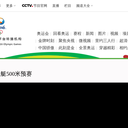
事
更多
节目官网
直播
栏目
频道大全
奥运会
回看奥运
赛程
新闻
图片
视频
项
|
|
|
|
|
|
金牌时刻
聚焦央视
微视频
里约三人行
超清
|
|
|
|
|
中国骄傲
此刻是金
全景奥运
穿越精彩
相约
|
|
|
|
|
艇500米预赛