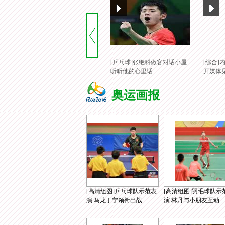
[奥运会]皮划艇静水女子双人
皮艇500米决赛
[乒乓球]张继科做客对话小屋
[综合
听听他的心里话
开媒体
奥运画报
[高清组图]乒乓球队示范表
[高清组图]羽毛球队示
演 马龙丁宁领衔出战
演 林丹与小朋友互动