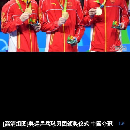
1
[高清组图]奥运乒乓球男团颁奖仪式 中国夺冠
/8