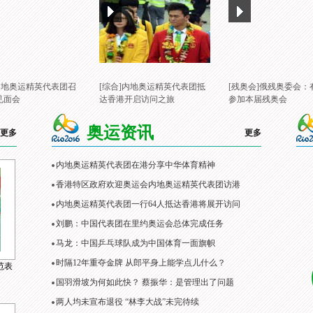
]内地奥运精英代表团召
[综合]内地奥运精英代表团抵
[残奥会]俄残奥委会：
见面会
达香港开启访问之旅
参加本届残奥会
奥运资讯
更多
更多
内地奥运精英代表团在港分享中华体育精神
香港特区政府欢迎奥运会内地奥运精英代表团访港
内地奥运精英代表团一行64人抵达香港将展开访问
刘鹏：中国代表团在里约奥运会总体完成任务
马龙：中国乒乓球队成为中国体育一面旗帜
时隔12年重夺金牌 从郎平身上能学点儿什么？
范表
国羽滑坡为何如此快？ 蔡振华：是管理出了问题
两人均未宣布退役 “林李大战”未完待续