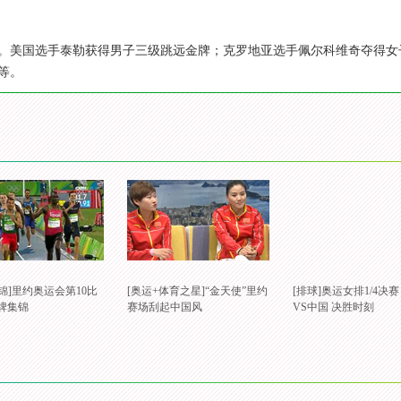
束。美国选手泰勒获得男子三级跳远金牌；克罗地亚选手佩尔科维奇夺得
军等。
锦]里约奥运会第10比
[奥运+体育之星]“金天使”里约
[排球]奥运女排1/4决赛
牌集锦
赛场刮起中国风
VS中国 决胜时刻