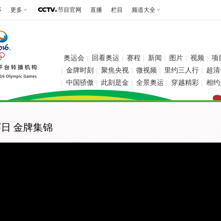
事
更多
节目官网
直播
栏目
频道大全
奥运会
回看奥运
赛程
新闻
图片
视频
项
|
|
|
|
|
|
金牌时刻
聚焦央视
微视频
里约三人行
超清
|
|
|
|
|
中国骄傲
此刻是金
全景奥运
穿越精彩
相约
|
|
|
|
|
赛日 金牌集锦