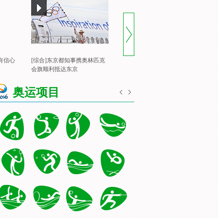
有信心
[综合]东京都知事携奥林匹克
[风云会]20160822 顶住压力 谌
[
会旗顺利抵达东京
龙里约登顶
一
奥运项目