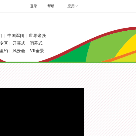
登录
帮助
应用
目
中国军团
世界诸强
|
|
专区
开幕式
闭幕式
|
|
里约
风云会
VR全景
|
|