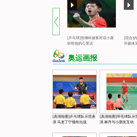
[乒乓球]张继科做客对话小屋
[综合
听听他的心里话
开媒体
奥运画报
[高清组图]乒乓球队示范表
[高清组图]羽毛球队示
演 马龙丁宁领衔出战
演 林丹与小朋友互动