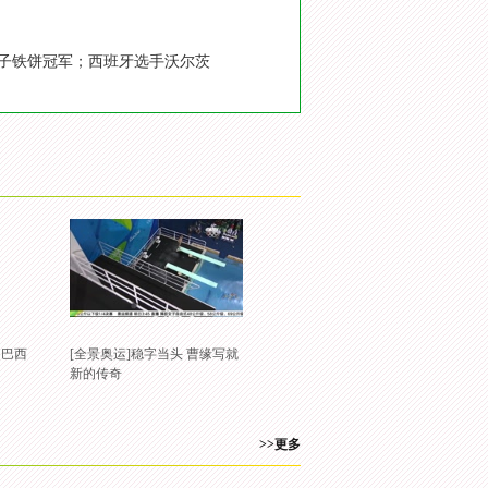
女子铁饼冠军；西班牙选手沃尔茨
 巴西
[全景奥运]稳字当头 曹缘写就
新的传奇
>>更多