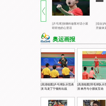
[乒乓球]张继科做客对话小屋
[综合
听听他的心里话
开媒体
奥运画报
[高清组图]乒乓球队示范表
[高清组图]羽毛球队示
演 马龙丁宁领衔出战
演 林丹与小朋友互动