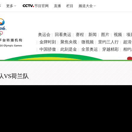
事
更多
节目官网
直播
栏目
频道大全
奥运会
回看奥运
赛程
新闻
图片
视频
项
|
|
|
|
|
|
金牌时刻
聚焦央视
微视频
里约三人行
超清
|
|
|
|
|
中国骄傲
此刻是金
全景奥运
穿越精彩
相约
|
|
|
|
|
国队VS荷兰队