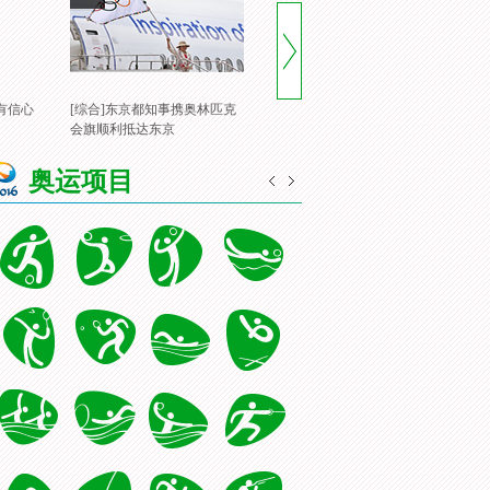
有信心
[综合]东京都知事携奥林匹克
[风云会]20160822 顶住压力 谌
[
会旗顺利抵达东京
龙里约登顶
一
奥运项目