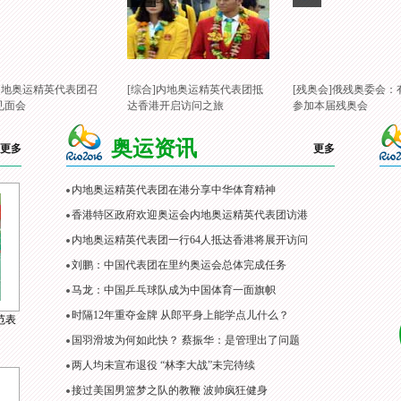
]内地奥运精英代表团召
[综合]内地奥运精英代表团抵
[残奥会]俄残奥委会：
见面会
达香港开启访问之旅
参加本届残奥会
奥运资讯
更多
更多
内地奥运精英代表团在港分享中华体育精神
香港特区政府欢迎奥运会内地奥运精英代表团访港
内地奥运精英代表团一行64人抵达香港将展开访问
刘鹏：中国代表团在里约奥运会总体完成任务
马龙：中国乒乓球队成为中国体育一面旗帜
时隔12年重夺金牌 从郎平身上能学点儿什么？
范表
国羽滑坡为何如此快？ 蔡振华：是管理出了问题
两人均未宣布退役 “林李大战”未完待续
接过美国男篮梦之队的教鞭 波帅疯狂健身