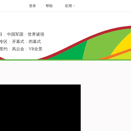
登录
帮助
应用
目
中国军团
世界诸强
|
|
专区
开幕式
闭幕式
|
|
里约
风云会
VR全景
|
|