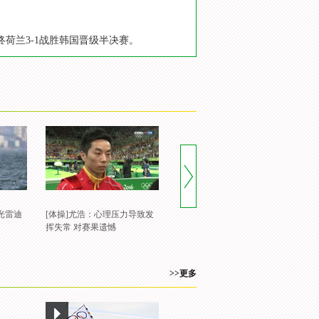
终荷兰3-1战胜韩国晋级半决赛。
光雷迪
[体操]尤浩：心理压力导致发
[体操]邓书弟：相比以前发挥
[
挥失常 对赛果遗憾
较好 美中略显不足
赛
>>更多