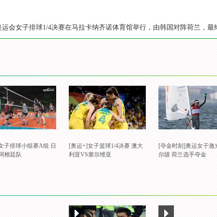
里约奥运会女子排球1/4决赛在马拉卡纳齐诺体育馆举行，由韩国对阵荷兰，最
]女子排球小组赛A组 日
[奥运+]女子篮球1/4决赛 澳大
[夺金时刻]奥运女子激
S阿根廷队
利亚VS塞尔维亚
尔级 荷兰选手夺金