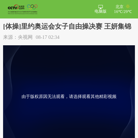
北京
电脑版
16℃/29℃
[体操]里约奥运会女子自由操决赛 王妍集锦
来源：央视网
08-17 02:34
由于版权原因无法观看，请选择观看其他精彩视频