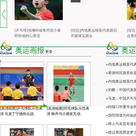
[奥运会]场地自行车女子争先
赛 1/8决赛复活赛
[乒乓球]张继科做客对话小屋
[综合]内地奥运精英代表团召
[综
听听他的心里话
开媒体见面会
达香
奥运画报
奥运
更多
内地奥运精英代
香港特区政府欢
内地奥运精英代表
刘鹏：中国代表
马龙：中国乒乓
时隔12年重夺金
[高清组图]乒乓球队示范表
[高清组图]羽毛球队示范表
演 马龙丁宁领衔出战
演 林丹与小朋友互动
国羽滑坡为何如
两人均未宣布退役
接过美国男篮梦