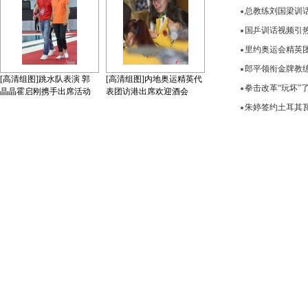
总教练刘国梁训
国乒训话视频引
里约奥运会精英
郎平领衔金牌教练
[高清组图]跳水队表演 郭
[高清组图]内地奥运精英代
拳击改革“玩坏”
晶晶霍启刚携手出席活动
表团访港出席欢迎酒会
朱婷签约土耳其