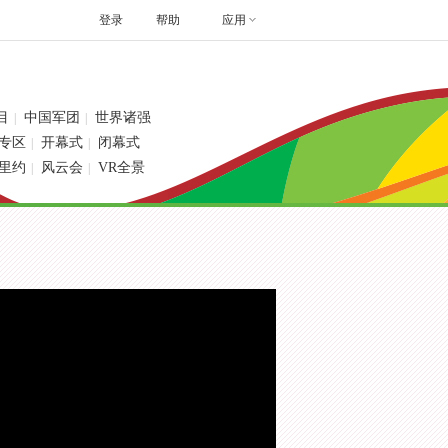
登录
帮助
应用
目
中国军团
世界诸强
|
|
专区
开幕式
闭幕式
|
|
里约
风云会
VR全景
|
|