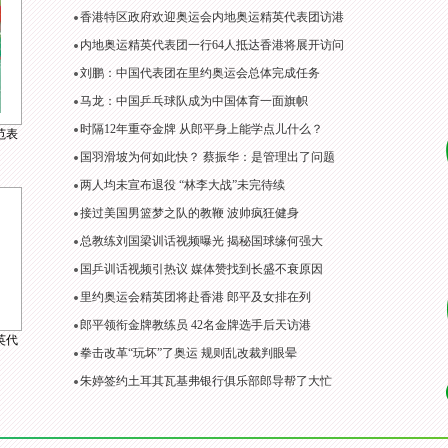
香港特区政府欢迎奥运会内地奥运精英代表团访港
内地奥运精英代表团一行64人抵达香港将展开访问
刘鹏：中国代表团在里约奥运会总体完成任务
马龙：中国乒乓球队成为中国体育一面旗帜
时隔12年重夺金牌 从郎平身上能学点儿什么？
范表
国羽滑坡为何如此快？ 蔡振华：是管理出了问题
两人均未宣布退役 “林李大战”未完待续
接过美国男篮梦之队的教鞭 波帅疯狂健身
总教练刘国梁训话视频曝光 揭秘国球缘何强大
国乒训话视频引热议 媒体赞找到长盛不衰原因
里约奥运会精英团将赴香港 郎平及女排在列
郎平领衔金牌教练员 42名金牌选手后天访港
英代
拳击改革“玩坏”了奥运 规则乱改裁判眼晕
朱婷签约土耳其瓦基弗银行俱乐部郎导帮了大忙