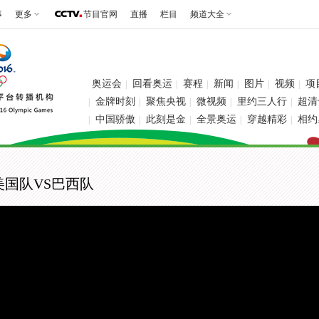
事
更多
节目官网
直播
栏目
频道大全
奥运会
回看奥运
赛程
新闻
图片
视频
项
|
|
|
|
|
|
金牌时刻
聚焦央视
微视频
里约三人行
超清
|
|
|
|
|
中国骄傲
此刻是金
全景奥运
穿越精彩
相约
|
|
|
|
|
美国队VS巴西队