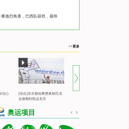
过一番激烈角逐，巴西队获胜，最终
>>更多
有信心
[综合]东京都知事携奥林匹克
[风云会]20160822 顶住压力 谌
[
会旗顺利抵达东京
龙里约登顶
一
奥运项目