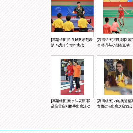
[高清组图]乒乓球队示范表
[高清组图]羽毛球队示
演 马龙丁宁领衔出战
演 林丹与小朋友互动
[高清组图]跳水队表演 郭
[高清组图]内地奥运精
晶晶霍启刚携手出席活动
表团访港出席欢迎酒会