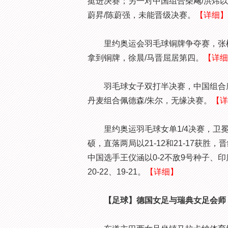
挺进决赛；另一对中国组合柴飚/洪炜以18-
蔚昇/陈蔚强，未能晋级决赛。
【详细】
里约奥运会羽毛球铜牌争夺赛，张楠/赵
拿到铜牌，徐晨/马晋屈居第四。
【详细
羽毛球女子双打半决赛，中国组合唐渊渟/于
丹麦组合佩德森/朱尔，无缘决赛。
【详
里约奥运羽毛球女单1/4决赛，卫冕
硕，直落两局以21-12和21-17获
中国选手王仪涵以0-2不敌9号种子、
20-22、19-21。
【详细】
【足球】德国女足与瑞典女足会师