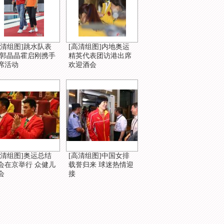
高清组图]跳水队表
[高清组图]内地奥运
 郭晶晶霍启刚携手
精英代表团访港出席
席活动
欢迎酒会
高清组图]奥运总结
[高清组图]中国女排
会在京举行 众健儿
载誉归来 球迷热情迎
会
接