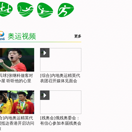
奥运视频
更多
乒乓球]张继科做客对
[综合]内地奥运精英代
小屋 听听他的心里
表团召开媒体见面会
综合]内地奥运精英代
[残奥会]俄残奥委会：
团抵达香港开启访问
有信心参加本届残奥会
旅