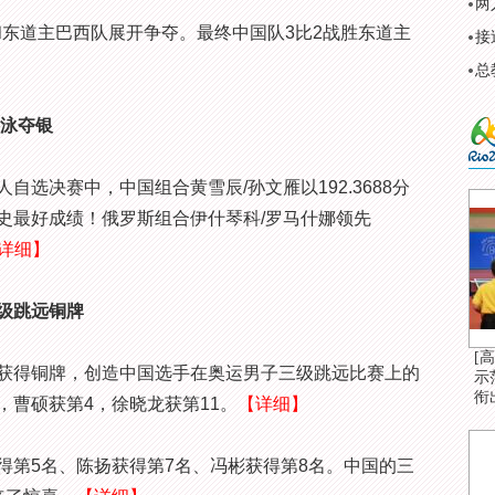
两
东道主巴西队展开争夺。最终中国队3比2战胜东道主
接
总
游泳夺银
决赛中，中国组合黄雪辰/孙文雁以192.3688分
史最好成绩！俄罗斯组合伊什琴科/罗马什娜领先
详细】
级跳远铜牌
[
得铜牌，创造中国选手在奥运男子三级跳远比赛上的
示
衔
，曹硕获第4，徐晓龙获第11。
【详细】
第5名、陈扬获得第7名、冯彬获得第8名。中国的三