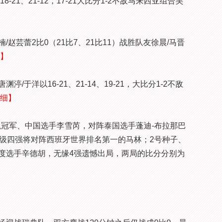
21、21-12，17-21大比分1-2不敌马来西亚组合吴
芸蕾2比0（21比7、21比11）战胜队友徐晨/马晋
】
洋以16-21、21-14、19-21，大比分1-2不敌
细】
冠军、中国选手李雪芮，对阵泰国选手蓬迪-布拉那巴
胜，晋级四强将对阵西班牙世界排名第一的马林；2号种子、
印度选手辛德胡，无缘4强遗憾出局，两局的比分分别为