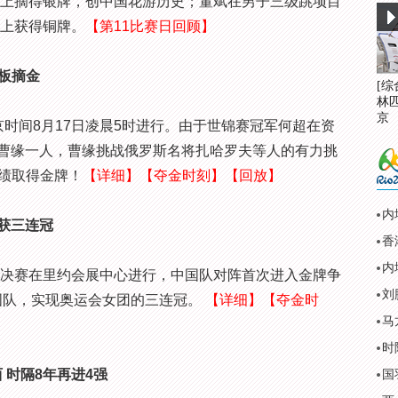
目上摘得银牌，创中国花游历史；董斌在男子三级跳项目
目上获得铜牌。
【第11比赛日回顾】
板摘金
[
林
京
间8月17日凌晨5时进行。由于世锦赛冠军何超在资
曹缘一人，曹缘挑战俄罗斯名将扎哈罗夫等人的有力挑
成绩取得金牌！
【详细】
【夺金时刻】
【回放】
内
获三连冠
决赛在里约会展中心进行，中国队对阵首次进入金牌争
刘
德国队，实现奥运会女团的三连冠。
【详细】
【夺金时
马
时
 时隔8年再进4强