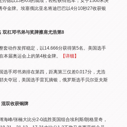
德以13秒05的成绩，轻松获得冠军；女子1500米决
勇夺金牌。埃塞俄比亚名将迪巴巴以4分10秒27收获银
 双杠邓书弟与奖牌擦肩尤浩第8
动作发挥稳定，以14.666分获得第5名。美国选手
她在本届奥运会上的第4枚金牌。
【详细】
手邓书弟排在第四，距离第三仅差0.017分，尤浩
耶夫夺冠，美国选手雷瓦摘银，俄罗斯选手贝尔亚夫斯
 混双收获铜牌
峰/张楠大比分2-0战胜英国组合埃利斯/朗格里奇，