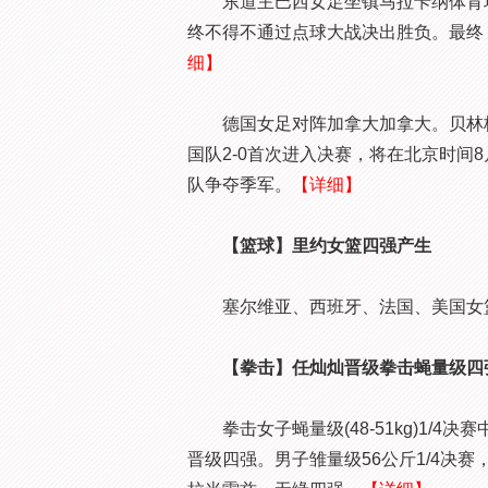
东道主巴西女足坐镇马拉卡纳体育场迎
终不得不通过点球大战决出胜负。最终
细】
德国女足对阵加拿大加拿大。贝林格第
国队2-0首次进入决赛，将在北京时间8
队争夺季军。
【详细】
【篮球】里约女篮四强产生
塞尔维亚、西班牙、法国、美国女
【拳击】任灿灿晋级拳击蝇量级四
拳击女子蝇量级(48-51kg)1/4
晋级四强。男子雏量级56公斤1/4决