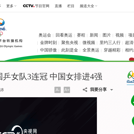
事
更多
节目官网
直播
栏目
频道大全
奥运会
回看奥运
赛程
新闻
图片
视频
项
|
|
|
|
|
|
金牌时刻
聚焦央视
微视频
里约三人行
超清
|
|
|
|
|
中国骄傲
此刻是金
全景奥运
穿越精彩
相约
|
|
|
|
|
国乒女队3连冠 中国女排进4强
我要分享
18
A-
A+