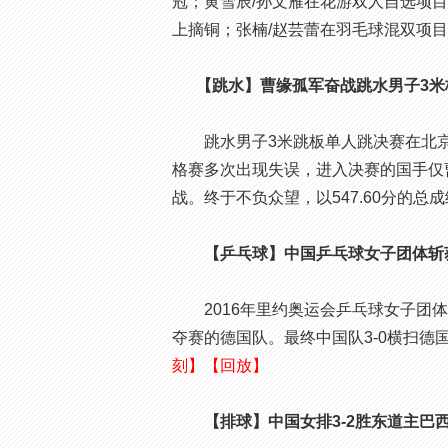
冠；黄雪辰/孙文雁在花游双人自选项
上摘铜；张楠/赵芸蕾在羽毛球混双项
【跳水】曹缘孤军奋战跳水男子3米
跳水男子3米跳板单人跳决赛在北京时
格赛多次出现失误，进入决赛的国手仅
战。终于不负众望，以547.60分的总
【乒乓球】中国乒乓球女子团体斩
2016年里约奥运会乒乓球女子团体
夺赛的德国队。最终中国队3-0横扫
刻】
【回放】
【排球】中国女排3-2胜东道主巴西