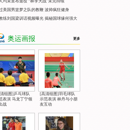
人均未宣布退役 “林李大战”未完待续
过美国男篮梦之队的教鞭 波帅疯狂健身
教练刘国梁训话视频曝光 揭秘国球缘何强大
奥运画报
更多
高清组图]乒乓球队
[高清组图]羽毛球队
范表演 马龙丁宁领
示范表演 林丹与小朋
出战
友互动