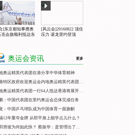
综合]东京都知事携奥
[风云会]20160822 顶住
匹克会旗顺利抵达东
压力 谌龙里约登顶
奥运会资讯
更多
地奥运精英代表团在港分享中华体育精神
香港特区政府欢迎奥运会内地奥运精英代表团访港
内地奥运精英代表团一行64人抵达香港将展开访问
鹏：中国代表团在里约奥运会总体完成任务
龙：中国乒乓球队成为中国体育一面旗帜
隔12年重夺金牌 从郎平身上能学点儿什么？
国羽滑坡为何如此快？ 蔡振华：是管理出了问题