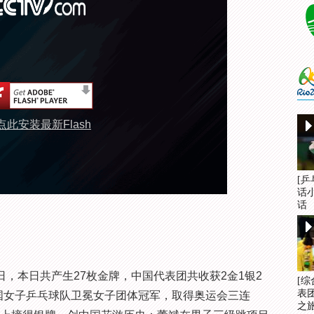
点此安装最新Flash
[
话
话
，本日共产生27枚金牌，中国代表团共收获2金1银2
[
表
国女子乒乓球队卫冕女子团体冠军，取得奥运会三连
之