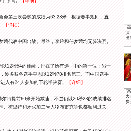
来了惊喜。
【详细】
会第三次尝试的成绩为63.28米，根据赛事规则，直
。
【详细】
[
演
出
茜代表中国出战。最终，李玲和任梦茜均无缘决赛。
以12秒54的佳绩，排在了所有选手中的第一位；另一
二，波多黎各选手奎恩以12秒70排名第三。而中国选手
能进入有24人参加的下轮半决赛。
【详细】
[
大
特提前60米开始减速，不过仍以20秒28的成绩排名
参
林、梅里特和牙买加二号人物布雷克等也都顺利过关。