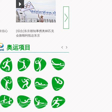
有信心
[综合]东京都知事携奥林匹克
[风云会]20160822 顶住压力 谌
[
会旗顺利抵达东京
龙里约登顶
一
奥运项目