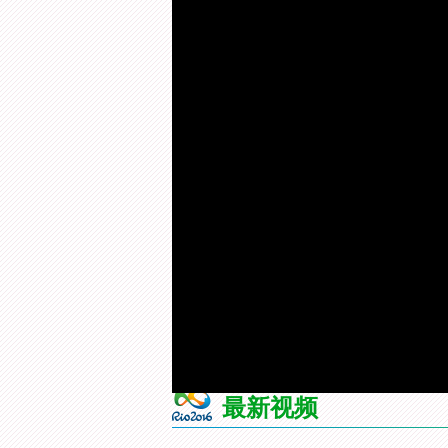
来 源：
央视网
更新时间：
2016年08月16日 19:12
视频简介：
该视频为2016年8月16
霸时刻：施丹讲述奥运会温情
相关视频
[相约里约]今日之星：张文秀
[相约
夺女子链球银牌
何姿的
加
载
/
完
成
:
0%
最新视频