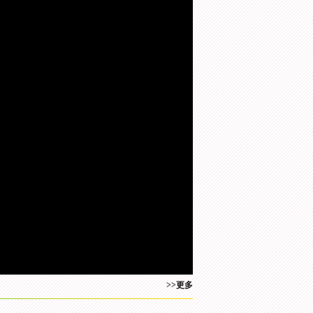
大盘点：中国羽毛球队奥运之旅；劲
施丹讲
[相约里约]风云会：张斌对话
[相约里约]精彩大回环：中国
[
举重冠军孟苏平
羽毛球队奥运之旅
时
画
设
静
质
置
音
(m)
>>更多