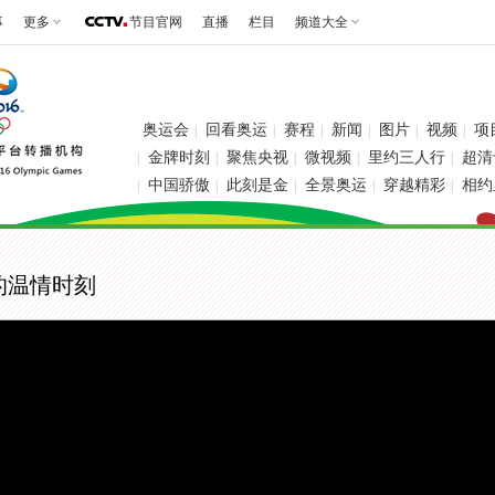
事
更多
节目官网
直播
栏目
频道大全
奥运会
回看奥运
赛程
新闻
图片
视频
项
|
|
|
|
|
|
金牌时刻
聚焦央视
微视频
里约三人行
超清
|
|
|
|
|
中国骄傲
此刻是金
全景奥运
穿越精彩
相约
|
|
|
|
|
上的温情时刻