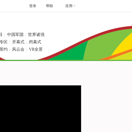
登录
帮助
应用
目
中国军团
世界诸强
|
|
专区
开幕式
闭幕式
|
|
里约
风云会
VR全景
|
|