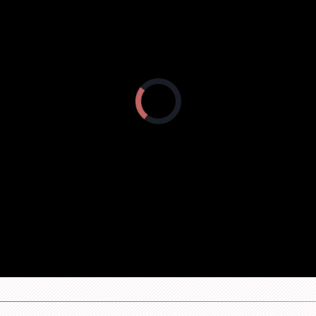
日《相约里约》完整版，主要内容：今日之星：张文秀夺女子链球银牌；精彩
时刻；风云会：张斌对话举重冠军孟苏平等。
正
在
加
载
视
频
播
放
器。
里约]我想对你说：听听
[相约里约]中国时刻：张文秀
[相约里约]劲霸时刻：
心里话
夺银 男乒进决赛
述奥运会温情时刻