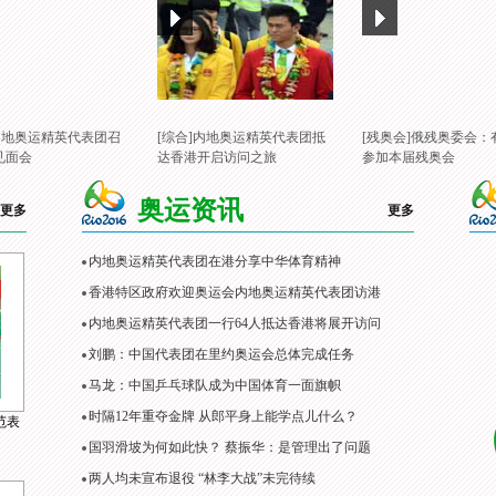
]内地奥运精英代表团召
[综合]内地奥运精英代表团抵
[残奥会]俄残奥委会：
见面会
达香港开启访问之旅
参加本届残奥会
奥运资讯
更多
更多
内地奥运精英代表团在港分享中华体育精神
香港特区政府欢迎奥运会内地奥运精英代表团访港
内地奥运精英代表团一行64人抵达香港将展开访问
刘鹏：中国代表团在里约奥运会总体完成任务
马龙：中国乒乓球队成为中国体育一面旗帜
时隔12年重夺金牌 从郎平身上能学点儿什么？
范表
国羽滑坡为何如此快？ 蔡振华：是管理出了问题
两人均未宣布退役 “林李大战”未完待续