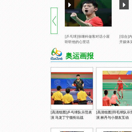
[乒乓球]张继科做客对话小屋
[综合
听听他的心里话
开媒体
奥运画报
[高清组图]乒乓球队示范表
[高清组图]羽毛球队示
演 马龙丁宁领衔出战
演 林丹与小朋友互动