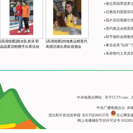
接过美国男篮梦
总教练刘国梁训
国乒训话视频引
里约奥运会精英
郎平领衔金牌教练
[高清组图]跳水队表演 郭
[高清组图]内地奥运精英代
拳击改革“玩坏”
晶晶霍启刚携手出席活动
表团访港出席欢迎酒会
朱婷签约土耳其
中央电视台网站
|
关于CCTV.com
|
中央广播电视总台 央
违法和不良信息举报
京ICP证060535号
京公网安备 1
网上传播视听节目许可证号 010200