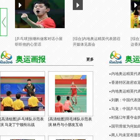
[乒乓球]张继科做客对话小屋
[综合]内地奥运精英代表团召
[综
听听他的心里话
开媒体见面会
达香
奥运画报
奥运
更多
内地奥运精英代
香港特区政府欢
内地奥运精英代表
刘鹏：中国代表
马龙：中国乒乓
时隔12年重夺金
[高清组图]乒乓球队示范表
[高清组图]羽毛球队示范表
演 马龙丁宁领衔出战
演 林丹与小朋友互动
国羽滑坡为何如
两人均未宣布退役