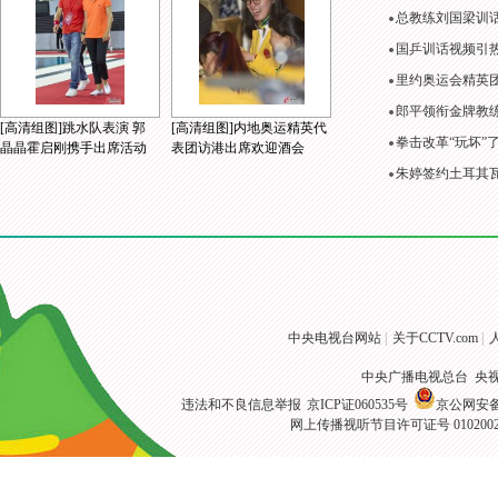
总教练刘国梁训
国乒训话视频引
里约奥运会精英
郎平领衔金牌教练
[高清组图]跳水队表演 郭
[高清组图]内地奥运精英代
拳击改革“玩坏”
晶晶霍启刚携手出席活动
表团访港出席欢迎酒会
朱婷签约土耳其
中央电视台网站
|
关于CCTV.com
|
中央广播电视总台 央
违法和不良信息举报
京ICP证060535号
京公网安备 1
网上传播视听节目许可证号 010200