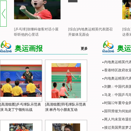
[乒乓球]张继科做客对话小屋
[综合]内地奥运精英代表团召
[综
听听他的心里话
开媒体见面会
达香
奥运画报
奥运
更多
内地奥运精英代
香港特区政府欢
内地奥运精英代表
刘鹏：中国代表
马龙：中国乒乓
时隔12年重夺金
[高清组图]乒乓球队示范表
[高清组图]羽毛球队示范表
演 马龙丁宁领衔出战
演 林丹与小朋友互动
国羽滑坡为何如
两人均未宣布退役
接过美国男篮梦