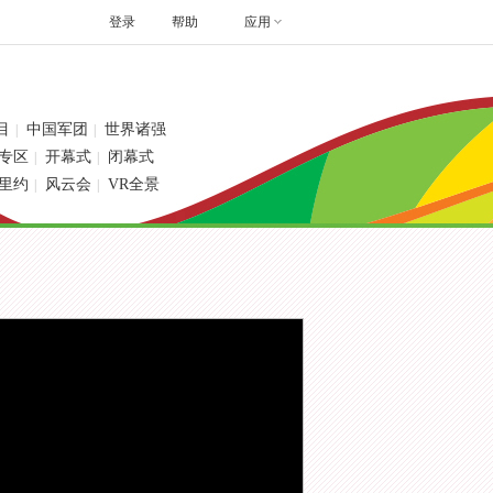
登录
帮助
应用
目
中国军团
世界诸强
|
|
专区
开幕式
闭幕式
|
|
里约
风云会
VR全景
|
|