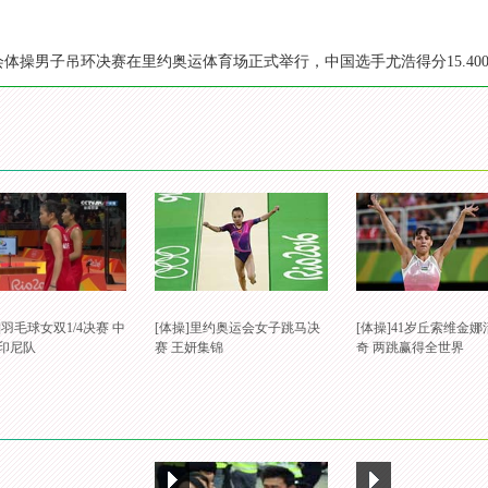
会体操男子吊环决赛在里约奥运体育场正式举行，中国选手尤浩得分15.40
]羽毛球女双1/4决赛 中
[体操]里约奥运会女子跳马决
[体操]41岁丘索维金
S印尼队
赛 王妍集锦
奇 两跳赢得全世界