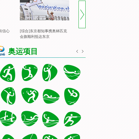
有信心
[综合]东京都知事携奥林匹克
[风云会]20160822 顶住压力 谌
[
会旗顺利抵达东京
龙里约登顶
一
奥运项目