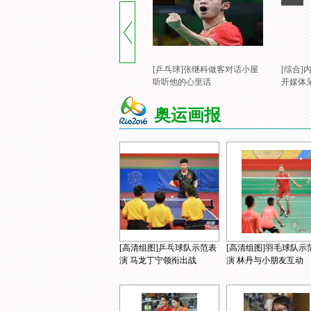
[乒乓球]张继科做客对话小屋
[综合
听听他的心里话
开媒体
奥运画报
[高清组图]乒乓球队示范表
[高清组图]羽毛球队示
演 马龙丁宁领衔出战
演 林丹与小朋友互动