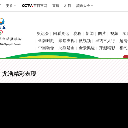
事
更多
节目官网
直播
栏目
频道大全
奥运会
回看奥运
赛程
新闻
图片
视频
项
|
|
|
|
|
|
金牌时刻
聚焦央视
微视频
里约三人行
超清
|
|
|
|
|
中国骄傲
此刻是金
全景奥运
穿越精彩
相约
|
|
|
|
|
赛 尤浩精彩表现