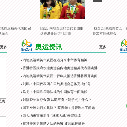
]内地奥运精英代表团召
[综合]内地奥运精英代表团抵
[残奥会]俄残奥委会：
见面会
达香港开启访问之旅
参加本届残奥会
奥运资讯
更多
更多
内地奥运精英代表团在港分享中华体育精神
香港特区政府欢迎奥运会内地奥运精英代表团访港
内地奥运精英代表团一行64人抵达香港将展开访问
刘鹏：中国代表团在里约奥运会总体完成任务
马龙：中国乒乓球队成为中国体育一面旗帜
时隔12年重夺金牌 从郎平身上能学点儿什么？
范表
国羽滑坡为何如此快？ 蔡振华：是管理出了问题
两人均未宣布退役 “林李大战”未完待续
接过美国男篮梦之队的教鞭 波帅疯狂健身