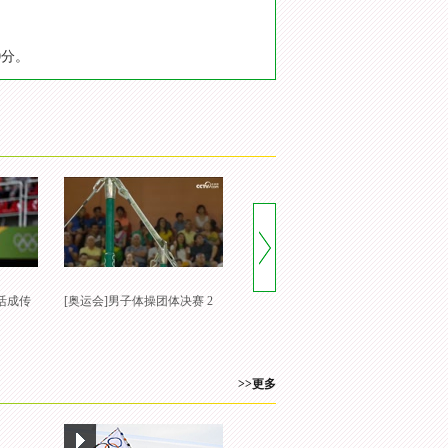
0分。
娜活成传
[奥运会]男子体操团体决赛 2
>>更多