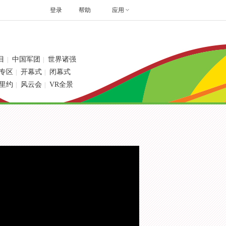
登录
帮助
应用
目
中国军团
世界诸强
|
|
专区
开幕式
闭幕式
|
|
里约
风云会
VR全景
|
|