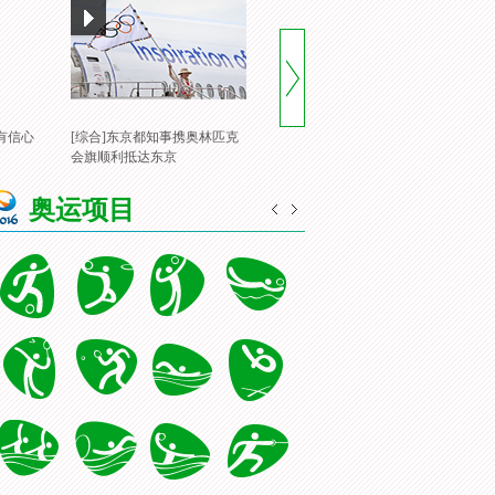
有信心
[综合]东京都知事携奥林匹克
[风云会]20160822 顶住压力 谌
[
会旗顺利抵达东京
龙里约登顶
一
奥运项目