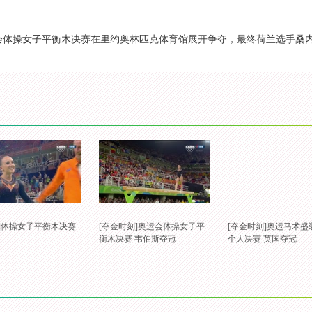
会体操女子平衡木决赛在里约奥林匹克体育馆展开争夺，最终荷兰选手桑内-韦
会]体操女子平衡木决赛
[夺金时刻]奥运会体操女子平
[夺金时刻]奥运马术盛
衡木决赛 韦伯斯夺冠
个人决赛 英国夺冠