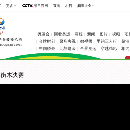
事
更多
节目官网
直播
栏目
频道大全
奥运会
回看奥运
赛程
新闻
图片
视频
项
|
|
|
|
|
|
金牌时刻
聚焦央视
微视频
里约三人行
超清
|
|
|
|
|
中国骄傲
此刻是金
全景奥运
穿越精彩
相约
|
|
|
|
|
平衡木决赛