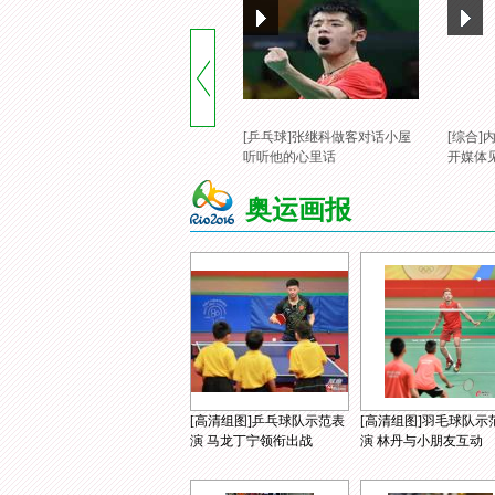
[乒乓球]张继科做客对话小屋
[综合
听听他的心里话
开媒体
奥运画报
[高清组图]乒乓球队示范表
[高清组图]羽毛球队示
演 马龙丁宁领衔出战
演 林丹与小朋友互动