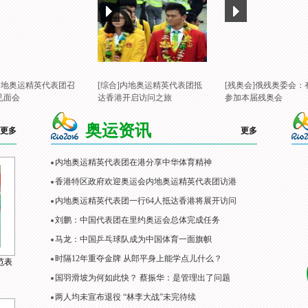
]内地奥运精英代表团召
[综合]内地奥运精英代表团抵
[残奥会]俄残奥委会：
见面会
达香港开启访问之旅
参加本届残奥会
奥运资讯
更多
更多
内地奥运精英代表团在港分享中华体育精神
香港特区政府欢迎奥运会内地奥运精英代表团访港
内地奥运精英代表团一行64人抵达香港将展开访问
刘鹏：中国代表团在里约奥运会总体完成任务
马龙：中国乒乓球队成为中国体育一面旗帜
时隔12年重夺金牌 从郎平身上能学点儿什么？
范表
国羽滑坡为何如此快？ 蔡振华：是管理出了问题
两人均未宣布退役 “林李大战”未完待续