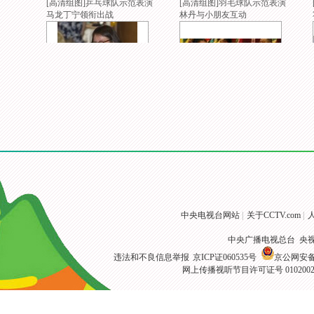
[高清组图]乒乓球队示范表演
[高清组图]羽毛球队示范表演
马龙丁宁领衔出战
林丹与小朋友互动
[高清组图]内地奥运精英代表
[高清组图]奥运总结大会在京
团访港出席欢迎酒会
举行 众健儿参会
中央电视台网站
|
关于CCTV.com
|
中央广播电视总台 央
违法和不良信息举报
京ICP证060535号
京公网安备 1
网上传播视听节目许可证号 010200
[高清组图]美国女子体操队参
[高清组图]中国田径队里约归
观帝国大厦
来 张培萌受关注