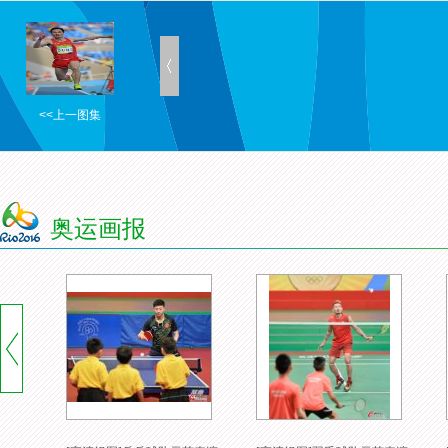
<<上一图集
奥运画报